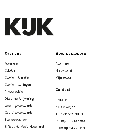
Over ons
Abonnementen
Adverteren
Abonneren
Colofon
Nieuwsbrief
Cookie informatie
Mijn account
Cookie Instellingen
Contact
Privacy beleid
Disclaimer/vrijwaring
Redactie
Leveringsvoorwaarden
Spaklerweg 53
Gebruiksvoorwaarden
1114 AE Amsterdam
Spelvoorwaarden
+31 (0)20 – 210 5300
© Roularta Media Nederland
info@kijkmagazine.nl