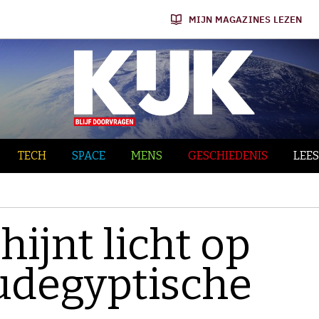
MIJN MAGAZINES LEZEN
TECH
SPACE
MENS
GESCHIEDENIS
LEES
hijnt licht op
udegyptische