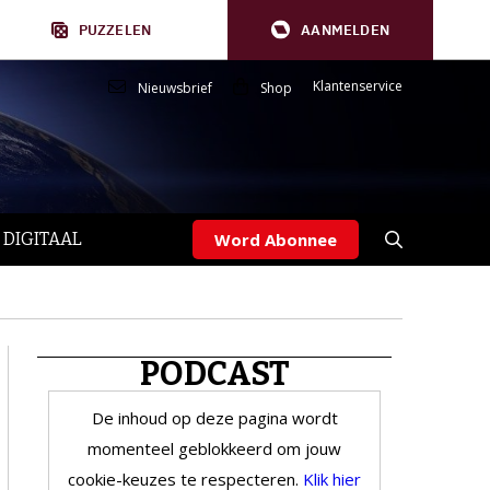
PUZZELEN
AANMELDEN
Klantenservice
Nieuwsbrief
Shop
 DIGITAAL
Word Abonnee
PODCAST
De inhoud op deze pagina wordt
momenteel geblokkeerd om jouw
cookie-keuzes te respecteren.
Klik hier