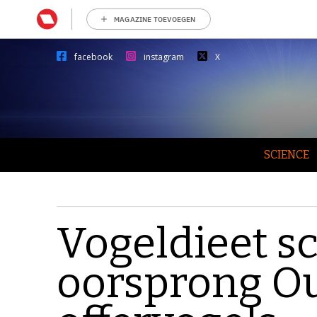
MAGAZINE TOEVOEGEN
facebook
instagram
X
SCIENCE
Vogeldieet sc
oorsprong O