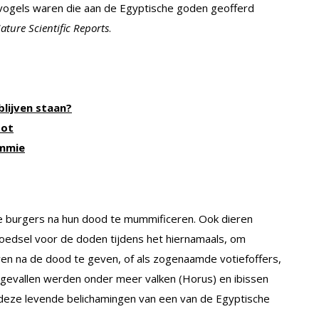
e vogels waren die aan de Egyptische goden geofferd
ature Scientific Reports
.
blijven staan?
oot
ummie
ke burgers na hun dood te mummificeren. Ook dieren
oedsel voor de doden tijdens het hiernamaals, om
even na de dood te geven, of als zogenaamde votiefoffers,
evallen werden onder meer valken (Horus) en ibissen
eze levende belichamingen van een van de Egyptische