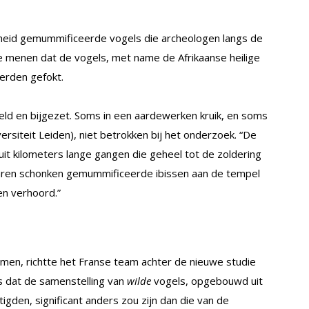
heid gemummificeerde vogels die archeologen langs de
ie menen dat de vogels, met name de Afrikaanse heilige
werden gefokt.
eld en bijgezet. Soms in een aardewerken kruik, en soms
versiteit Leiden), niet betrokken bij het onderzoek. “De
t kilometers lange gangen die geheel tot de zoldering
ren schonken gemummificeerde ibissen aan de tempel
en verhoord.”
en, richtte het Franse team achter de nieuwe studie
is dat de samenstelling van
wilde
vogels, opgebouwd uit
igden, significant anders zou zijn dan die van de