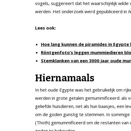
vogels, suggereert dat het waarschijnlijk wild
werden. Het onderzoek werd gepubliceerd in
N
Lees ook:
Hoe lang kunnen de piramides in Egypte 
Röntgenfoto’s leggen mummiedieren bl
Stemklanken van een 3000 jaar oude m
Hiernamaals
In het oude Egypte was het gebruikelijk om rij
werden in grote getalen gemummificeerd: als v
geliefde huisdieren, net als hun baasjes, een l
om de goden gunstig te stemmen. In sommige g
(Thoth) gemummificeerd om de restanten van d
goden te behouden.