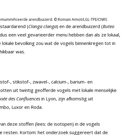
gemummificeerde arendbuizerd. © Romain Amiot/LGL-TPE/CNRS
astaardarend (
Clanga clanga
) en de arendbuizerd (
Buteo
d dus een veel gevarieerder menu hebben dan als ze lokaal,
lokale bevolking zou wat de vogels binnenkregen tot in
hikbaar was.
of-, stikstof-, zwavel-, calcium-, barium- en
tten uit twintig geofferde vogels met lokale menselijke
sée des Confluences
in Lyon, zijn afkomstig uit
mbo, Luxor en Roda.
an deze stoffen (lees: de isotopen) in de vogels
jke resten. Kortom: het onderzoek suggereert dat de