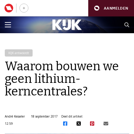
AANMELDEN
KIJK antwoordt
Waarom bouwen we
geen lithium-
kerncentrales?
André Kesseler
18 september 2017
Deel dit artikel:
12:59