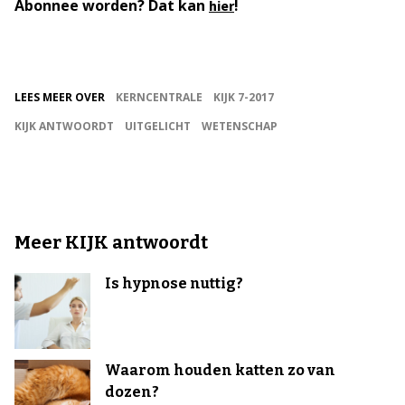
Abonnee worden? Dat kan
!
hier
LEES MEER OVER
KERNCENTRALE
KIJK 7-2017
KIJK ANTWOORDT
UITGELICHT
WETENSCHAP
Meer KIJK antwoordt
Is hypnose nuttig?
Waarom houden katten zo van
dozen?