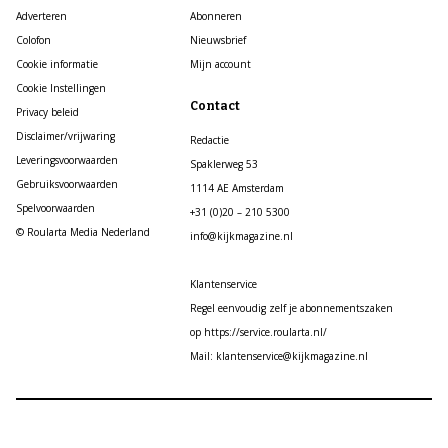
Adverteren
Abonneren
Colofon
Nieuwsbrief
Cookie informatie
Mijn account
Cookie Instellingen
Contact
Privacy beleid
Disclaimer/vrijwaring
Redactie
Leveringsvoorwaarden
Spaklerweg 53
Gebruiksvoorwaarden
1114 AE Amsterdam
Spelvoorwaarden
+31 (0)20 – 210 5300
© Roularta Media Nederland
info@kijkmagazine.nl
Klantenservice
Regel eenvoudig zelf je abonnementszaken
op https://service.roularta.nl/
Mail: klantenservice@kijkmagazine.nl