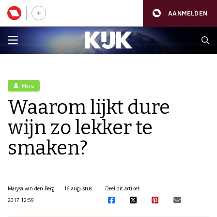
AANMELDEN
Mens
Waarom lijkt dure
wijn zo lekker te
smaken?
Marysa van den Berg
16 augustus
Deel dit artikel:
2017 12:59