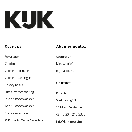
Over ons
Abonnementen
Adverteren
Abonneren
Colofon
Nieuwsbrief
Cookie informatie
Mijn account
Cookie Instellingen
Contact
Privacy beleid
Disclaimer/vrijwaring
Redactie
Leveringsvoorwaarden
Spaklerweg 53
Gebruiksvoorwaarden
1114 AE Amsterdam
Spelvoorwaarden
+31 (0)20 – 210 5300
© Roularta Media Nederland
info@kijkmagazine.nl