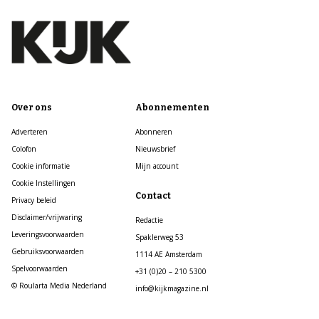
Over ons
Abonnementen
Adverteren
Abonneren
Colofon
Nieuwsbrief
Cookie informatie
Mijn account
Cookie Instellingen
Contact
Privacy beleid
Disclaimer/vrijwaring
Redactie
Leveringsvoorwaarden
Spaklerweg 53
Gebruiksvoorwaarden
1114 AE Amsterdam
Spelvoorwaarden
+31 (0)20 – 210 5300
© Roularta Media Nederland
info@kijkmagazine.nl