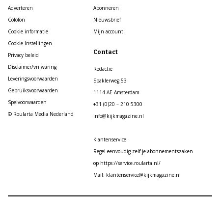
Adverteren
Abonneren
Colofon
Nieuwsbrief
Cookie informatie
Mijn account
Cookie Instellingen
Contact
Privacy beleid
Disclaimer/vrijwaring
Redactie
Leveringsvoorwaarden
Spaklerweg 53
Gebruiksvoorwaarden
1114 AE Amsterdam
Spelvoorwaarden
+31 (0)20 – 210 5300
© Roularta Media Nederland
info@kijkmagazine.nl
Klantenservice
Regel eenvoudig zelf je abonnementszaken
op https://service.roularta.nl/
Mail: klantenservice@kijkmagazine.nl