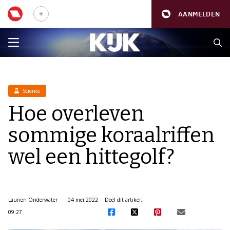
AANMELDEN
Science
Hoe overleven
sommige koraalriffen
wel een hittegolf?
Laurien Onderwater
04 mei 2022
Deel dit artikel:
09:27