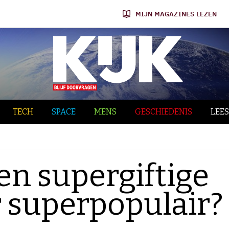
MIJN MAGAZINES LEZEN
TECH
SPACE
MENS
GESCHIEDENIS
LEES
n supergiftige
 superpopulair?