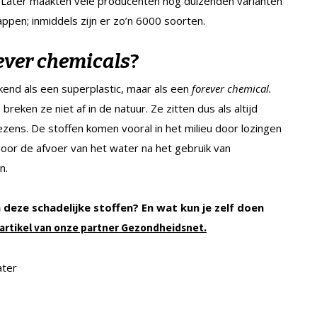
 Later maakten vele producenten nog duizenden varianten
pen; inmiddels zijn er zo’n 6000 soorten.
ever chemicals
?
ekend als een superplastic, maar als een
forever chemical.
eken ze niet af in de natuur. Ze zitten dus als altijd
ens. De stoffen komen vooral in het milieu door lozingen
oor de afvoer van het water na het gebruik van
n.
eze schadelijke stoffen? En wat kun je zelf doen
it artikel van onze partner Gezondheidsnet.
ater