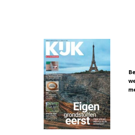
Be
we
me