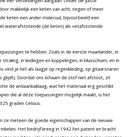
lk vier verbindingen aangaan. Onder de juiste
oor makkelijk een keten van acht, negen of meer
n de keten een ander molecuul, bijvoorbeeld een
wel waterafstotende (de keten) als vetafstotende
oepassingen te hebben. Zoals in de eerste maanlander, in
traling, in leidingen en koppelingen, in blusschuim, en in
is vind je het als laagje op regenkleding, op gitaarsnaren
lijdt). Doordat ons lichaam de stof niet afstoot, zit
otte de antiaanbaklaag, wat het materiaal erg geschikt
pen die al deze toepassingen mogelijk maakt, is het
 325 graden Celsius.
gen ze meteen de goede eigenschappen van de nieuwe
inkelen. Het bedrijf kreeg in 1942 het patent en bracht