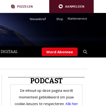
PUZZELEN
AANMELDEN
Klantenservice
Nieuwsbrief
Shop
 DIGITAAL
Word Abonnee
PODCAST
De inhoud op deze pagina wordt
momenteel geblokkeerd om jouw
cookie-keuzes te respecteren.
Klik hier