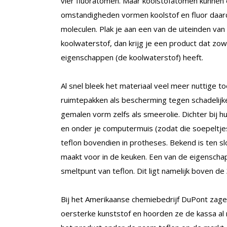
vier fluoratomen. Maar koolstofatomen kunnen é
omstandigheden vormen koolstof en fluor daard
moleculen. Plak je aan een van de uiteinden va
koolwaterstof, dan krijg je een product dat zo
eigenschappen (de koolwaterstof) heeft.
Al snel bleek het materiaal veel meer nuttige t
ruimtepakken als bescherming tegen schadelijke s
gemalen vorm zelfs als smeerolie. Dichter bij hu
en onder je computermuis (zodat die soepeltjes g
teflon bovendien in protheses. Bekend is ten sl
maakt voor in de keuken. Een van de eigenschap
smeltpunt van teflon. Dit ligt namelijk boven de
Bij het Amerikaanse chemiebedrijf DuPont za
oersterke kunststof en hoorden ze de kassa al r