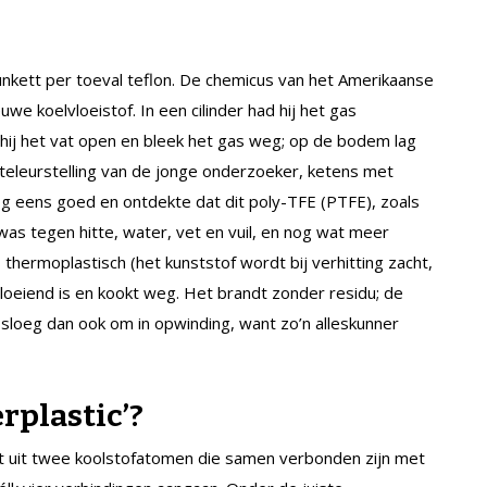
lunkett per toeval teflon. De chemicus van het Amerikaanse
e koelvloeistof. In een cilinder had hij het gas
hij het vat open en bleek het gas weg; op de bodem lag
teleurstelling van de jonge onderzoeker, ketens met
g eens goed en ontdekte dat dit poly-TFE (PTFE), zoals
s tegen hitte, water, vet en vuil, en nog wat meer
is thermoplastisch (het kunststof wordt bij verhitting zacht,
gloeiend is en kookt weg. Het brandt zonder residu; de
 sloeg dan ook om in opwinding, want zo’n alleskunner
rplastic’?
at uit twee koolstofatomen die samen verbonden zijn met