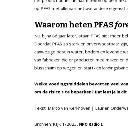
het product onder de naam teflon op de markt.
op PFAS met allemaal net wat andere eigenschap
Waarom heten PFAS
for
Nu, bijna 86 jaar later, staan PFAS niet meer b
Doordat PFAS zo sterk en onverwoestbaar zijn, br
aanwezige pest in water, bodem en levende wez
van fabrieken die er producten mee maken en d
blusschuim op wegen en start- en landingsbane
Welke voedingsmiddelen bevatten veel van d
om de risico’s te beperken?
Dat lees je in d
Tekst: Marco van Kerkhoven | Laurien Onderw
Bronnen: KIJK 1/2023,
NPO Radio 1