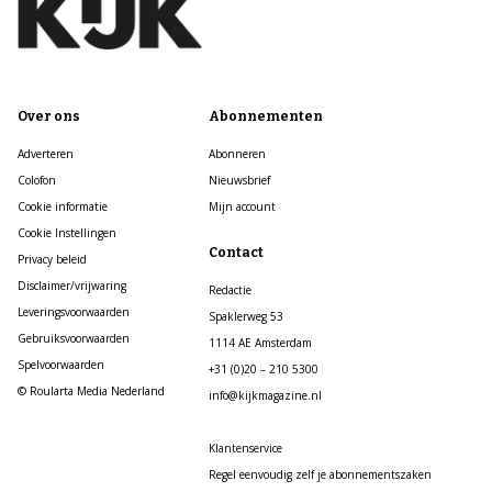
Over ons
Abonnementen
Adverteren
Abonneren
Colofon
Nieuwsbrief
Cookie informatie
Mijn account
Cookie Instellingen
Contact
Privacy beleid
Disclaimer/vrijwaring
Redactie
Leveringsvoorwaarden
Spaklerweg 53
Gebruiksvoorwaarden
1114 AE Amsterdam
Spelvoorwaarden
+31 (0)20 – 210 5300
© Roularta Media Nederland
info@kijkmagazine.nl
Klantenservice
Regel eenvoudig zelf je abonnementszaken