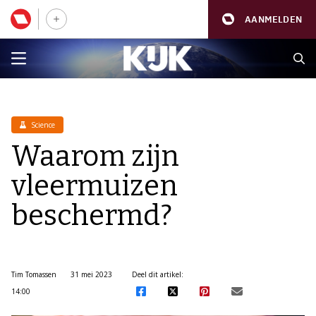
AANMELDEN
Science
Waarom zijn
vleermuizen
beschermd?
Tim Tomassen
31 mei 2023
Deel dit artikel:
14:00