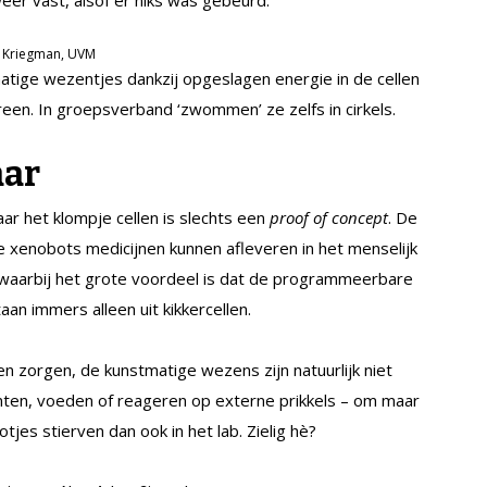
eer vast, alsof er niks was gebeurd.
m Kriegman, UVM
tige wezentjes dankzij opgeslagen energie in de cellen
en. In groepsverband ‘zwommen’ ze zelfs in cirkels.
aar
aar het klompje cellen is slechts een
proof of concept
. De
xenobots medicijnen kunnen afleveren in het menselijk
 waarbij het grote voordeel is dat de programmeerbare
an immers alleen uit kikkercellen.
n zorgen, de kunstmatige wezens zijn natuurlijk niet
anten, voeden of reageren op externe prikkels – om maar
jes stierven dan ook in het lab. Zielig hè?