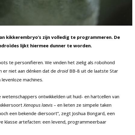
van kikkerembryo’s zijn volledig te programmeren. De
ndroïdes lijkt hiermee dunner te worden.
ts te personifiëren. We vinden het zielig als robohond
 er niet aan dénken dat de
droid
BB-8 uit de laatste Star
n levenloze machines.
 wetenschappers ontwikkelden uit huid- en hartcellen van
kikkersoort
Xenopus laevis
– en lieten ze simpele taken
, noch een bekende diersoort”, zegt Joshua Bongard, een
we klasse artefacten: een levend, programmeerbaar