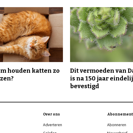
m houden katten zo
Dit vermoeden van 
ozen?
is na 150 jaar eindeli
bevestigd
Over ons
Abonnement
Adverteren
Abonneren