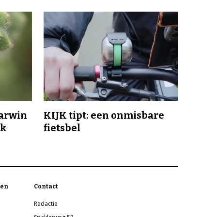
Darwin
KIJK tipt: een onmisbare
jk
fietsbel
en
Contact
Redactie