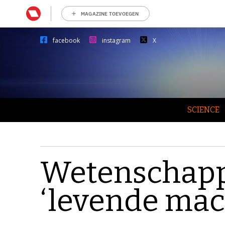
MAGAZINE TOEVOEGEN
facebook
instagram
X
SCIENCE
Wetenschapp
‘levende mac