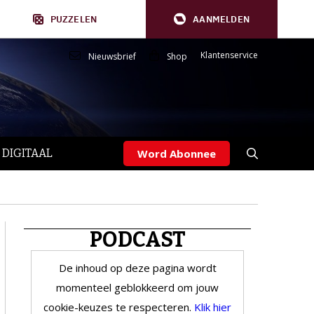
PUZZELEN
AANMELDEN
Klantenservice
Nieuwsbrief
Shop
 DIGITAAL
Word Abonnee
PODCAST
De inhoud op deze pagina wordt
momenteel geblokkeerd om jouw
cookie-keuzes te respecteren.
Klik hier