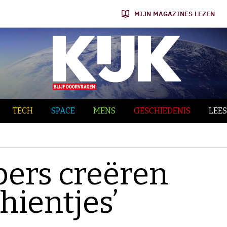
MIJN MAGAZINES LEZEN
TECH
SPACE
MENS
GESCHIEDENIS
LEES
ers creëren
hientjes’