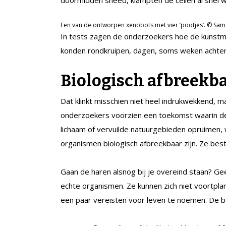
doormidden sneed, klampten de cellen al snel w
Een van de ontworpen xenobots met vier ‘pootjes’. © Sa
In tests zagen de onderzoekers hoe de kunstma
konden rondkruipen, dagen, soms weken achtere
Biologisch afbreekb
Dat klinkt misschien niet heel indrukwekkend, m
onderzoekers voorzien een toekomst waarin de 
lichaam of vervuilde natuurgebieden opruimen,
organismen biologisch afbreekbaar zijn. Ze besta
Gaan de haren alsnog bij je overeind staan? Gee
echte organismen. Ze kunnen zich niet voortpl
een paar vereisten voor leven te noemen. De bot