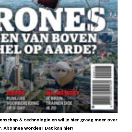
enschap & technologie en wil je hier graag meer over
r. Abonnee worden? Dat kan
!
hier