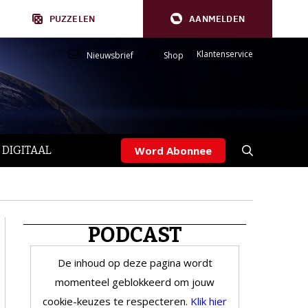
PUZZELEN
AANMELDEN
Klantenservice
Nieuwsbrief
Shop
 DIGITAAL
Word Abonnee
PODCAST
De inhoud op deze pagina wordt
momenteel geblokkeerd om jouw
cookie-keuzes te respecteren.
Klik hier