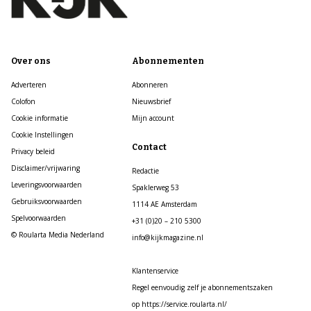
Over ons
Abonnementen
Adverteren
Abonneren
Colofon
Nieuwsbrief
Cookie informatie
Mijn account
Cookie Instellingen
Contact
Privacy beleid
Disclaimer/vrijwaring
Redactie
Leveringsvoorwaarden
Spaklerweg 53
Gebruiksvoorwaarden
1114 AE Amsterdam
Spelvoorwaarden
+31 (0)20 – 210 5300
© Roularta Media Nederland
info@kijkmagazine.nl
Klantenservice
Regel eenvoudig zelf je abonnementszaken
op https://service.roularta.nl/