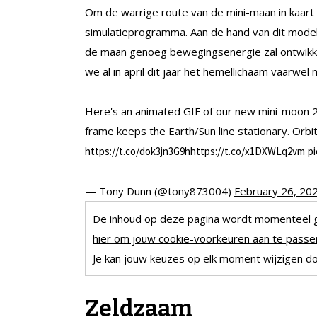
Om de warrige route van de mini-maan in kaart
simulatieprogramma. Aan de hand van dit mode
de maan genoeg bewegingsenergie zal ontwikke
we al in april dit jaar het hemellichaam vaarwe
Here's an animated GIF of our new mini-moon
frame keeps the Earth/Sun line stationary. Orb
https://t.co/dok3jn3G9h
https://t.co/x1DXWLq2vm
p
— Tony Dunn (@tony873004)
February 26, 20
De inhoud op deze pagina wordt momenteel 
hier om jouw cookie-voorkeuren aan te passen
Je kan jouw keuzes op elk moment wijzigen doo
Zeldzaam