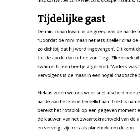
https://twitter.com/WierzchosKacper/statu
Tijdelijke gast
De mini-maan kwam in de greep van de aarde toe
“Doordat de mini-maan net iets sneller draaide
zo dichtbij dat hij werd ‘ingevangen’. Dit komt 
tot de aarde dan tot de zon,” legt Ellerbroek u
kwam is hij een beetje afgeremd. “Anders was h
Vervolgens is de maan in een nogal chaotische
Helaas zullen we ook weer snel afscheid moet
aarde aan het kleine hemellichaam trekt is nam
bereikt het rotsblok op een gegeven moment ee
de klauwen van het zwaartekrachtveld van de aa
en vervolgt zijn reis als
om de zon.
planetoïde