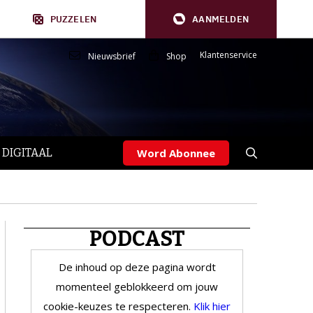
PUZZELEN
AANMELDEN
Klantenservice
Nieuwsbrief
Shop
 DIGITAAL
Word Abonnee
PODCAST
De inhoud op deze pagina wordt
momenteel geblokkeerd om jouw
cookie-keuzes te respecteren.
Klik hier