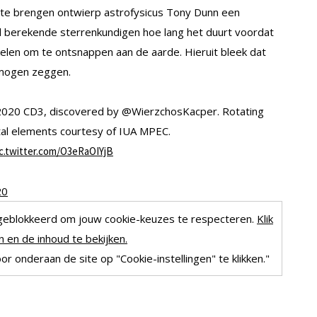
 te brengen ontwierp astrofysicus Tony Dunn een
l berekende sterrenkundigen hoe lang het duurt voordat
len om te ontsnappen aan de aarde. Hieruit bleek dat
l mogen zeggen.
 2020 CD3, discovered by @WierzchosKacper. Rotating
ital elements courtesy of IUA MPEC.
ic.twitter.com/O3eRaOIYjB
20
geblokkeerd om jouw cookie-keuzes te respecteren.
Klik
 en de inhoud te bekijken.
r onderaan de site op "Cookie-instellingen" te klikken."