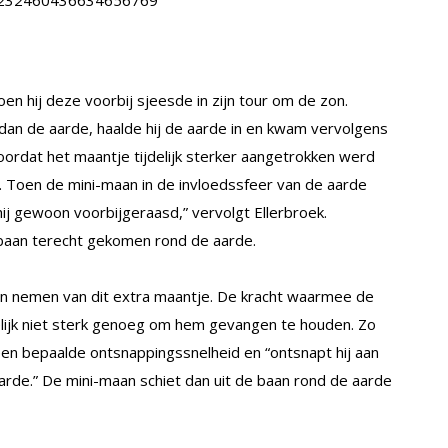
s/1232460436634656769
n hij deze voorbij sjeesde in zijn tour om de zon.
 dan de aarde, haalde hij de aarde in en kwam vervolgens
doordat het maantje tijdelijk sterker aangetrokken werd
it. Toen de mini-maan in de invloedssfeer van de aarde
ij gewoon voorbijgeraasd,” vervolgt Ellerbroek.
 baan terecht gekomen rond de aarde.
en nemen van dit extra maantje. De kracht waarmee de
elijk niet sterk genoeg om hem gevangen te houden. Zo
n bepaalde ontsnappingssnelheid en “ontsnapt hij aan
rde.” De mini-maan schiet dan uit de baan rond de aarde