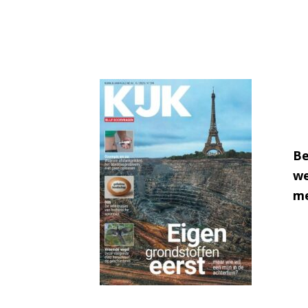
Be
we
me