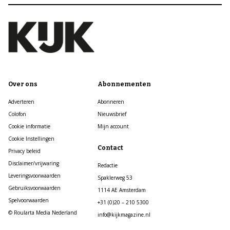
Over ons
Abonnementen
Adverteren
Abonneren
Colofon
Nieuwsbrief
Cookie informatie
Mijn account
Cookie Instellingen
Contact
Privacy beleid
Disclaimer/vrijwaring
Redactie
Leveringsvoorwaarden
Spaklerweg 53
Gebruiksvoorwaarden
1114 AE Amsterdam
Spelvoorwaarden
+31 (0)20 – 210 5300
© Roularta Media Nederland
info@kijkmagazine.nl