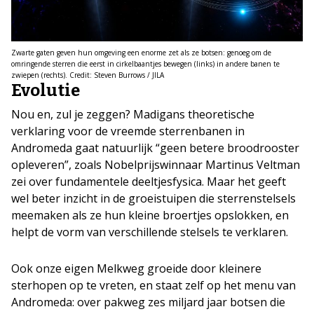
Zwarte gaten geven hun omgeving een enorme zet als ze botsen: genoeg om de
omringende sterren die eerst in cirkelbaantjes bewegen (links) in andere banen te
zwiepen (rechts). Credit: Steven Burrows / JILA
Evolutie
Nou en, zul je zeggen? Madigans theoretische
verklaring voor de vreemde sterrenbanen in
Andromeda gaat natuurlijk “geen betere broodrooster
opleveren”, zoals Nobelprijswinnaar Martinus Veltman
zei over fundamentele deeltjesfysica. Maar het geeft
wel beter inzicht in de groeistuipen die sterrenstelsels
meemaken als ze hun kleine broertjes opslokken, en
helpt de vorm van verschillende stelsels te verklaren.
Ook onze eigen Melkweg groeide door kleinere
sterhopen op te vreten, en staat zelf op het menu van
Andromeda: over pakweg zes miljard jaar botsen die