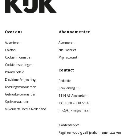
Over ons
Abonnementen
Adverteren
Abonneren
Colofon
Nieuwsbrief
Cookie informatie
Mijn account
Cookie Instellingen
Contact
Privacy beleid
Disclaimer/vrijwaring
Redactie
Leveringsvoorwaarden
Spaklerweg 53
Gebruiksvoorwaarden
1114 AE Amsterdam
Spelvoorwaarden
+31 (0)20 – 210 5300
© Roularta Media Nederland
info@kijkmagazine.nl
Klantenservice
Regel eenvoudig zelf je abonnementszaken