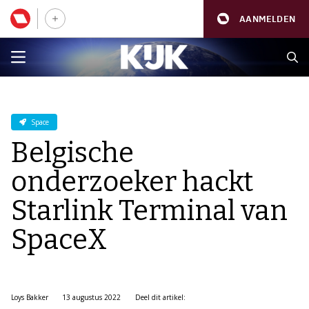
AANMELDEN
Space
Belgische
onderzoeker hackt
Starlink Terminal van
SpaceX
Loys Bakker
13 augustus 2022
Deel dit artikel: