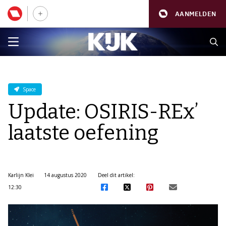
AANMELDEN
Space
Update: OSIRIS-REx’
laatste oefening
Karlijn Klei
14 augustus 2020
Deel dit artikel:
12:30