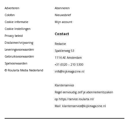
Adverteren
Abonneren
Colofon
Nieuwsbrief
Cookie informatie
Mijn account
Cookie Instellingen
Contact
Privacy beleid
Disclaimer/vrijwaring
Redactie
Leveringsvoorwaarden
Spaklerweg 53
Gebruiksvoorwaarden
1114 AE Amsterdam
Spelvoorwaarden
+31 (0)20 – 210 5300
© Roularta Media Nederland
info@kijkmagazine.nl
Klantenservice
Regel eenvoudig zelf je abonnementszaken
op https://service.roularta.nl/
Mail: klantenservice@kijkmagazine.nl