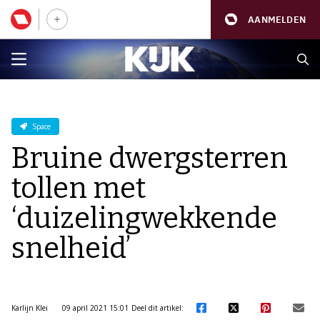
AANMELDEN
Space
Bruine dwergsterren
tollen met
‘duizelingwekkende
snelheid’
Karlijn Klei
09 april 2021 15:01
Deel dit artikel: