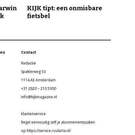
Darwin
KIJK tipt: een onmisbare
jk
fietsbel
en
Contact
Redactie
Spaklerweg 53
1114 AE Amsterdam
+31 (0)20 – 210 5300
info@kijkmagazine.nl
Klantenservice
Regel eenvoudig zelf je abonnementszaken
op https://service.roularta.nl/