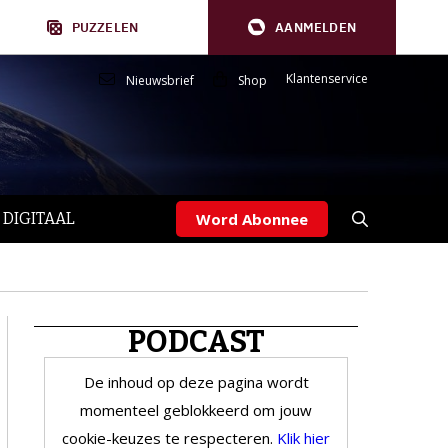
PUZZELEN
AANMELDEN
Klantenservice
Nieuwsbrief
Shop
 DIGITAAL
Word Abonnee
PODCAST
De inhoud op deze pagina wordt
momenteel geblokkeerd om jouw
cookie-keuzes te respecteren.
Klik hier