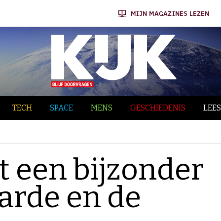
MIJN MAGAZINES LEZEN
TECH
SPACE
MENS
GESCHIEDENIS
LEES
t een bijzonder
aarde en de