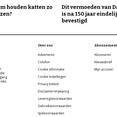
m houden katten zo
Dit vermoeden van 
ozen?
is na 150 jaar eindeli
bevestigd
Over ons
Abonnement
Adverteren
Abonneren
Colofon
Nieuwsbrief
r
Cookie informatie
Mijn account
 die
Cookie Instellingen
pgang
 niks
Privacy beleid
Disclaimer/vrijwaring
Leveringsvoorwaarden
Gebruiksvoorwaarden
Spelvoorwaarden