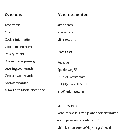
Over ons
Abonnementen
Adverteren
Abonneren
Colofon
Nieuwsbrief
Cookie informatie
Mijn account
Cookie Instellingen
Contact
Privacy beleid
Disclaimer/vrijwaring
Redactie
Leveringsvoorwaarden
Spaklerweg 53
Gebruiksvoorwaarden
1114 AE Amsterdam
Spelvoorwaarden
+31 (0)20 – 210 5300
© Roularta Media Nederland
info@kijkmagazine.nl
Klantenservice
Regel eenvoudig zelf je abonnementszaken
op https://service.roularta.nl/
Mail: klantenservice@kijkmagazine.nl