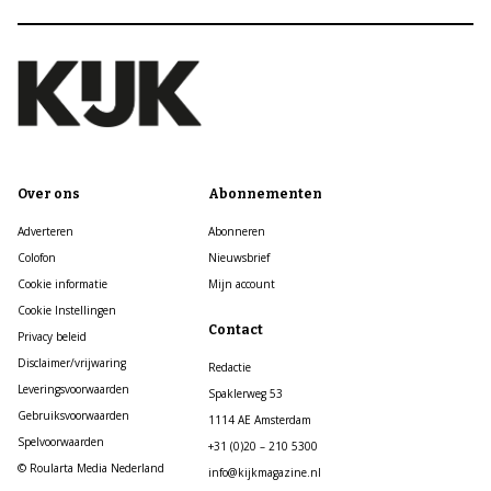
Over ons
Abonnementen
Adverteren
Abonneren
Colofon
Nieuwsbrief
Cookie informatie
Mijn account
Cookie Instellingen
Contact
Privacy beleid
Disclaimer/vrijwaring
Redactie
Leveringsvoorwaarden
Spaklerweg 53
Gebruiksvoorwaarden
1114 AE Amsterdam
Spelvoorwaarden
+31 (0)20 – 210 5300
© Roularta Media Nederland
info@kijkmagazine.nl