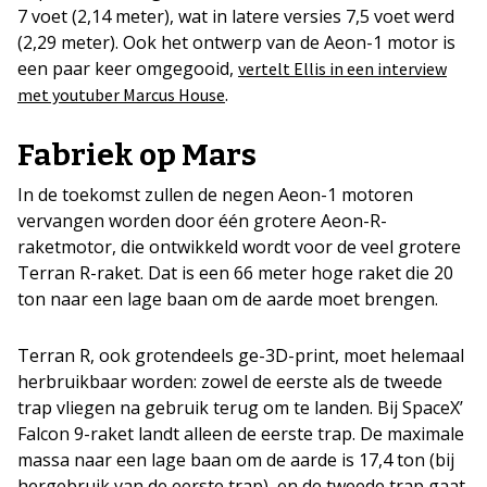
7 voet (2,14 meter), wat in latere versies 7,5 voet werd
(2,29 meter). Ook het ontwerp van de Aeon-1 motor is
een paar keer omgegooid,
vertelt Ellis in een interview
.
met youtuber Marcus House
Fabriek op Mars
In de toekomst zullen de negen Aeon-1 motoren
vervangen worden door één grotere Aeon-R-
raketmotor, die ontwikkeld wordt voor de veel grotere
Terran R-raket. Dat is een 66 meter hoge raket die 20
ton naar een lage baan om de aarde moet brengen.
Terran R, ook grotendeels ge-3D-print, moet helemaal
herbruikbaar worden: zowel de eerste als de tweede
trap vliegen na gebruik terug om te landen. Bij SpaceX’
Falcon 9-raket landt alleen de eerste trap. De maximale
massa naar een lage baan om de aarde is 17,4 ton (bij
hergebruik van de eerste trap), en de tweede trap gaat