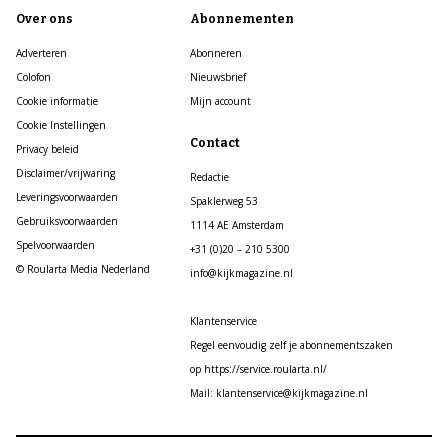
Over ons
Abonnementen
Adverteren
Abonneren
Colofon
Nieuwsbrief
Cookie informatie
Mijn account
Cookie Instellingen
Contact
Privacy beleid
Disclaimer/vrijwaring
Redactie
Leveringsvoorwaarden
Spaklerweg 53
Gebruiksvoorwaarden
1114 AE Amsterdam
Spelvoorwaarden
+31 (0)20 – 210 5300
© Roularta Media Nederland
info@kijkmagazine.nl
Klantenservice
Regel eenvoudig zelf je abonnementszaken
op https://service.roularta.nl/
Mail: klantenservice@kijkmagazine.nl