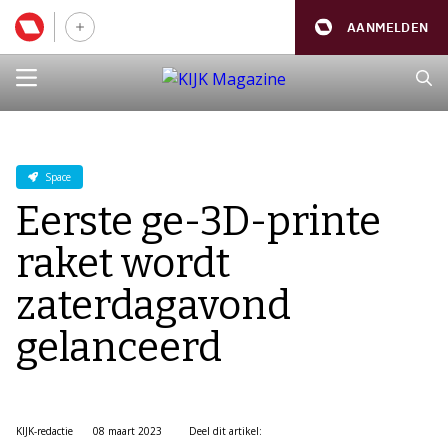
AANMELDEN
Space
Eerste ge-3D-printe
raket wordt
zaterdagavond
gelanceerd
KIJK-redactie
08 maart 2023
Deel dit artikel: