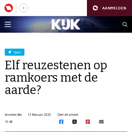
AANMELDEN
Space
Elf reuzestenen op
ramkoers met de
aarde?
Annelies Bes
13 februari 2020
Deel dit artikel:
15:48