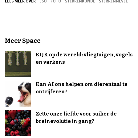
LEES MEER OVER
ESO
FOTO
STERRENKUNDE
STERRENNEVEL
Meer Space
KIJK op de wereld: vliegtuigen, vogels
en varkens
Kan AI ons helpen om dierentaal te
ontcijferen?
Zette onze liefde voor suiker de
breinevolutie in gang?