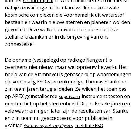
van het
. In Orion bevinden zich de meest
Orioncomplex
nabije reusachtige moleculaire wolken – kolossale
kosmische complexen die voornamelijk uit waterstof
bestaan en waarin nieuwe sterren en planeten worden
gevormd. Deze wolken omvatten de meest actieve
stellaire kraamkamer in de omgeving van ons
zonnestelsel.
De opname (vastgelegd op radiogolflengten) is
overigens niet nieuw, maar wel opnieuw bewerkt. Het
beeld van de Vlamnevel is gebaseerd op waarnemingen
die voormalig ESO-sterrenkundige Thomas Stanke en
zijn team jaren terug al deden. Ze wilden het toen pas
op APEX geïnstalleerde
-instrument testen en
SuperCam
richtten het op het sterrenbeeld Orion. Enkele jaren en
vele waarnemingen later zijn de resultaten van Stanke
en zijn team nu geaccepteerd voor publicatie in
vkablad
,
.
Astronomy & Astrophysics
meldt de ESO