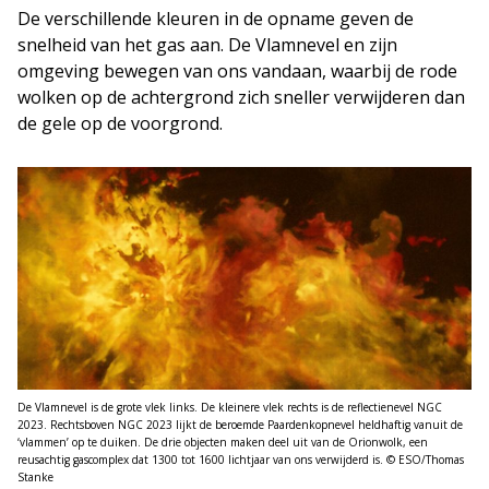
De verschillende kleuren in de opname geven de
snelheid van het gas aan. De Vlamnevel en zijn
omgeving bewegen van ons vandaan, waarbij de rode
wolken op de achtergrond zich sneller verwijderen dan
de gele op de voorgrond.
De Vlamnevel is de grote vlek links. De kleinere vlek rechts is de reflectienevel NGC
2023. Rechtsboven NGC 2023 lijkt de beroemde Paardenkopnevel heldhaftig vanuit de
‘vlammen’ op te duiken. De drie objecten maken deel uit van de Orionwolk, een
reusachtig gascomplex dat 1300 tot 1600 lichtjaar van ons verwijderd is. © ESO/Thomas
Stanke