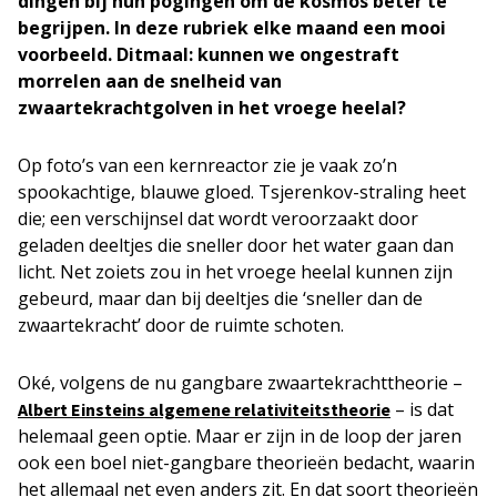
dingen bij hun pogingen om de kosmos beter te
begrijpen. In deze rubriek elke maand een mooi
voorbeeld. Ditmaal: kunnen we ongestraft
morrelen aan de snelheid van
zwaartekrachtgolven in het vroege heelal?
Op foto’s van een kernreactor zie je vaak zo’n
spookachtige, blauwe gloed. Tsjerenkov-straling heet
die; een verschijnsel dat wordt veroorzaakt door
geladen deeltjes die sneller door het water gaan dan
licht. Net zoiets zou in het vroege heelal kunnen zijn
gebeurd, maar dan bij deeltjes die ‘sneller dan de
zwaartekracht’ door de ruimte schoten.
Oké, volgens de nu gangbare zwaartekrachttheorie –
– is dat
Albert Einsteins algemene relativiteitstheorie
helemaal geen optie. Maar er zijn in de loop der jaren
ook een boel niet-gangbare theorieën bedacht, waarin
het allemaal net even anders zit. En dat soort theorieën