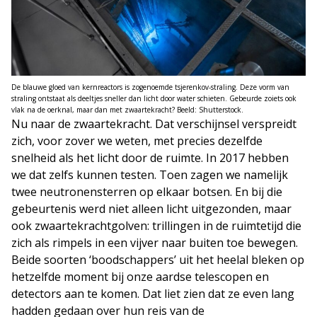
De blauwe gloed van kernreactors is zogenoemde tsjerenkov-straling. Deze vorm van
straling ontstaat als deeltjes sneller dan licht door water schieten. Gebeurde zoiets ook
vlak na de oerknal, maar dan met zwaartekracht? Beeld: Shutterstock.
Nu naar de zwaartekracht. Dat verschijnsel verspreidt
zich, voor zover we weten, met precies dezelfde
snelheid als het licht door de ruimte. In 2017 hebben
we dat zelfs kunnen testen. Toen zagen we namelijk
twee neutronensterren op elkaar botsen. En bij die
gebeurtenis werd niet alleen licht uitgezonden, maar
ook zwaartekrachtgolven: trillingen in de ruimtetijd die
zich als rimpels in een vijver naar buiten toe bewegen.
Beide soorten ‘boodschappers’ uit het heelal bleken op
hetzelfde moment bij onze aardse telescopen en
detectors aan te komen. Dat liet zien dat ze even lang
hadden gedaan over hun reis van de