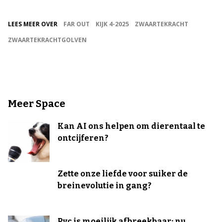
LEES MEER OVER
FAR OUT
KIJK 4-2025
ZWAARTEKRACHT
ZWAARTEKRACHTGOLVEN
Meer Space
Kan AI ons helpen om dierentaal te
ontcijferen?
Zette onze liefde voor suiker de
breinevolutie in gang?
Pvc is moeilijk afbreekbaar: nu