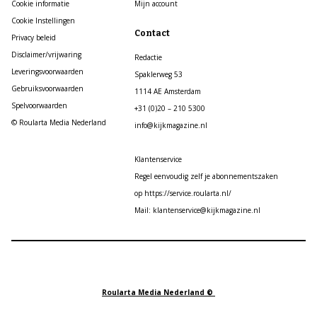
Cookie informatie
Mijn account
Cookie Instellingen
Contact
Privacy beleid
Disclaimer/vrijwaring
Redactie
Leveringsvoorwaarden
Spaklerweg 53
Gebruiksvoorwaarden
1114 AE Amsterdam
Spelvoorwaarden
+31 (0)20 – 210 5300
© Roularta Media Nederland
info@kijkmagazine.nl
Klantenservice
Regel eenvoudig zelf je abonnementszaken
op https://service.roularta.nl/
Mail: klantenservice@kijkmagazine.nl
Roularta Media Nederland ©