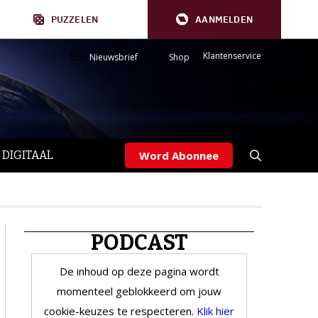
PUZZELEN
AANMELDEN
Klantenservice
Nieuwsbrief
Shop
 DIGITAAL
Word Abonnee
PODCAST
De inhoud op deze pagina wordt
momenteel geblokkeerd om jouw
cookie-keuzes te respecteren.
Klik hier