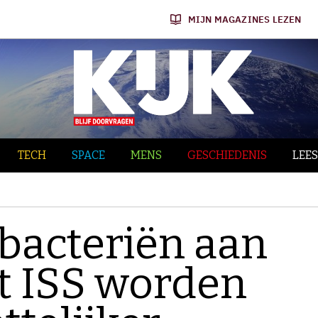
MIJN MAGAZINES LEZEN
TECH
SPACE
MENS
GESCHIEDENIS
LEES
bacteriën aan
t ISS worden