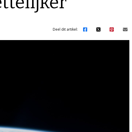
telijker
Deel dit artikel: