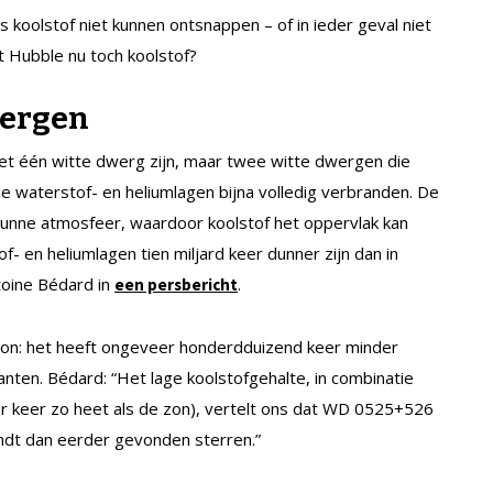
koolstof niet kunnen ontsnappen – of in ieder geval niet
t Hubble nu toch koolstof?
wergen
 één witte dwerg zijn, maar twee witte dwergen die
de waterstof- en heliumlagen bijna volledig verbranden. De
dunne atmosfeer, waardoor koolstof het oppervlak kan
 en heliumlagen tien miljard keer dunner zijn dan in
toine Bédard in
.
een persbericht
oon: het heeft ongeveer honderdduizend keer minder
anten. Bédard: “Het lage koolstofgehalte, in combinatie
er keer zo heet als de zon), vertelt ons dat WD 0525+526
vindt dan eerder gevonden sterren.”