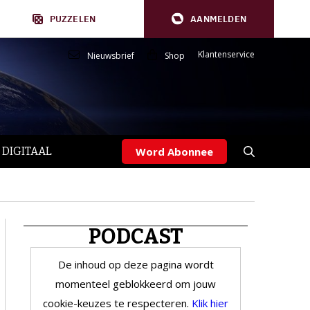
PUZZELEN
AANMELDEN
Klantenservice
Nieuwsbrief
Shop
 DIGITAAL
Word Abonnee
PODCAST
De inhoud op deze pagina wordt
momenteel geblokkeerd om jouw
cookie-keuzes te respecteren.
Klik hier