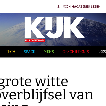
MIJN MAGAZINES LEZEN
TECH
SPACE
MENS
GESCHIEDENIS
LEES
grote witte
overblijfsel van