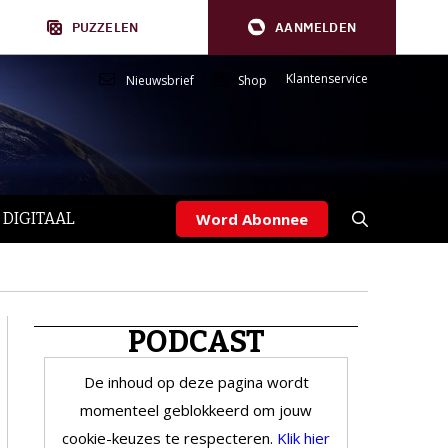
PUZZELEN
AANMELDEN
Klantenservice
Nieuwsbrief
Shop
 DIGITAAL
Word Abonnee
PODCAST
De inhoud op deze pagina wordt
momenteel geblokkeerd om jouw
cookie-keuzes te respecteren.
Klik hier