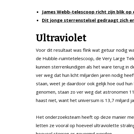
James Webb-telescoop richt zijn blik op 
Dit jonge sterrenstelsel gedraagt zich 
Ultraviolet
Voor dit resultaat was flink wat getuur nodig w
de Hubble-ruimtetelescoop, de Very Large Tele
kunnen sterrenkundigen als het ware terug in de
ver weg dat hun licht miljarden jaren nodig hee
staan, weet je daardoor ook gelijk hoe oud hun li
genomen, staan zo ver weg dat astronomen 11 tot
haast niet, want het universum is 13,7 miljard j
Het onderzoeksteam heeft op deze manier meer
letten ze vooral op hoeveel ultraviolette strali
hoeveel sterren er gevormd worden.