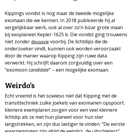
Kippings vondst is nog maar de tweede mogelijke
exomaan die we kennen. In 2018 publiceerde hij al
vergelijkbaar werk, ook al over zo’n bizar grote maan
bij exoplaneet Kepler-1625 b. Die vondst ging trouwens
niet zonder
voorbij. De lichtdips die de
discussie
onderzoeker vindt, kunnen ook worden veroorzaakt
door de manier waarop Kipping zijn ruwe data
verwerkt. Hij schrijft daarom zorgvuldig over een
“exomoon
candidate
” – een mogelijke exomaan.
Weirdo’s
Echt vreemd is het sowieso niet dat Kipping met de
transittechniek zulke joekels van exomanen opspoort:
kleinere exemplaren zorgen voor een veel kleinere
lichtdip als ze met hun planeet voor hun ster
langstrekken, en zijn dus lastiger te vinden. “De eerste
waarnemingen zijn altijd de
weirdo’s
, de uitschieters”,