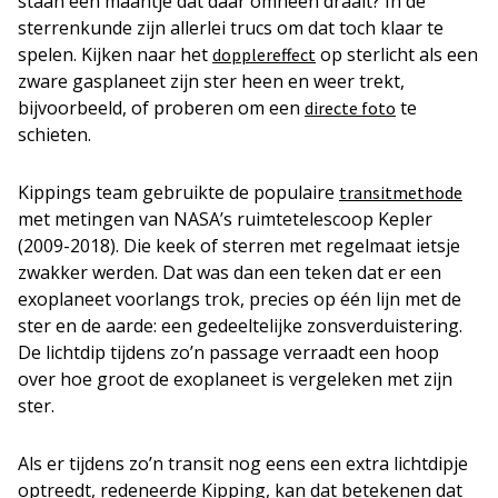
staan een maantje dat daar omheen draait? In de
sterrenkunde zijn allerlei trucs om dat toch klaar te
spelen. Kijken naar het
op sterlicht als een
dopplereffect
zware gasplaneet zijn ster heen en weer trekt,
bijvoorbeeld, of proberen om een
te
directe foto
schieten.
Kippings team gebruikte de populaire
transitmethode
met metingen van NASA’s ruimtetelescoop Kepler
(2009-2018). Die keek of sterren met regelmaat ietsje
zwakker werden. Dat was dan een teken dat er een
exoplaneet voorlangs trok, precies op één lijn met de
ster en de aarde: een gedeeltelijke zonsverduistering.
De lichtdip tijdens zo’n passage verraadt een hoop
over hoe groot de exoplaneet is vergeleken met zijn
ster.
Als er tijdens zo’n transit nog eens een extra lichtdipje
optreedt, redeneerde Kipping, kan dat betekenen dat