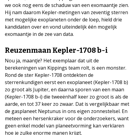
we ook nog eens de schaduw van een exomaantje zien.
Hij nam daarom Kepler-metingen van zeventig sterren
met mogelijke exoplaneten onder de loep, hield drie
kandidaten over en vond uiteindelijk één mogelijk
exomaantje in de zee van data.
Reuzenmaan Kepler-1708 b-i
Nou ja, maan
tje
? Het exemplaar dat uit de
berekeningen van Kippings team rolt, is een monster.
Rond de ster Kepler-1708 ontdekten de
sterrenkundigen eerst een exoplaneet (Kepler-1708 b)
zo groot als Jupiter, en daarna sporen van een maan
(Kepler-1708 b-i) die tweeënhalf keer zo groot is als de
aarde, en tot 37 keer zo zwaar. Dat is vergelijkbaar met
de gasplaneet Neptunus in ons eigen zonnestelsel. En
meteen een hersenkraker voor de onderzoekers, want
geen enkel model van planeetvorming kan verklaren
hoe je zulke enorme manen krijgt.