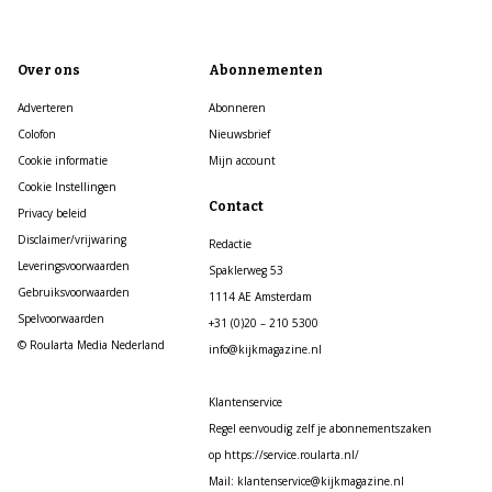
Over ons
Abonnementen
Adverteren
Abonneren
Colofon
Nieuwsbrief
Cookie informatie
Mijn account
Cookie Instellingen
Contact
Privacy beleid
Disclaimer/vrijwaring
Redactie
Leveringsvoorwaarden
Spaklerweg 53
Gebruiksvoorwaarden
1114 AE Amsterdam
Spelvoorwaarden
+31 (0)20 – 210 5300
© Roularta Media Nederland
info@kijkmagazine.nl
Klantenservice
Regel eenvoudig zelf je abonnementszaken
op https://service.roularta.nl/
Mail: klantenservice@kijkmagazine.nl