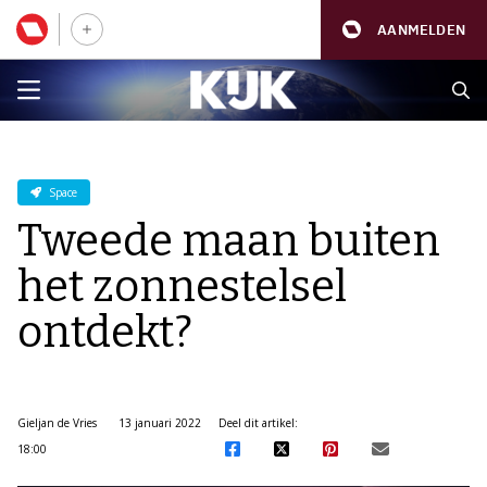
AANMELDEN
Space
Tweede maan buiten
het zonnestelsel
ontdekt?
Gieljan de Vries
13 januari 2022
Deel dit artikel:
18:00