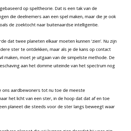
 gebaseerd op speltheorie. Dat is een tak van de
gingen die deelnemers aan een spel maken, maar die je ook
oals de zoektocht naar buitenaardse intelligentie.
de dat twee planeten elkaar moeten kunnen ‘zien’. Nu zijn
ndere ster te ontdekken, maar als je de kans op contact
il maken, moet je uitgaan van de simpelste methode. De
eschaving aan het domme uiteinde van het spectrum nog
die ons aardbewoners tot nu toe de meeste
aar het licht van een ster, in de hoop dat dat af en toe
 een planeet die steeds voor de ster langs beweegt waar
oonbare planeet die wij kunnen zien doordat hij voor zijn