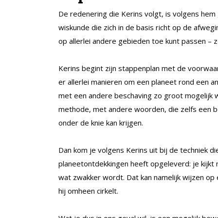
De redenering die Kerins volgt, is volgens hem
wiskunde die zich in de basis richt op de afwe
op allerlei andere gebieden toe kunt passen – z
Kerins begint zijn stappenplan met de voorwaar
er allerlei manieren om een planeet rond een a
met een andere beschaving zo groot mogelijk w
methode, met andere woorden, die zelfs een b
onder de knie kan krijgen.
Dan kom je volgens Kerins uit bij de techniek 
planeetontdekkingen heeft opgeleverd: je kijkt n
wat zwakker wordt. Dat kan namelijk wijzen op
hij omheen cirkelt.
Wat je dus in ons geval wil, is een mogelijk bew