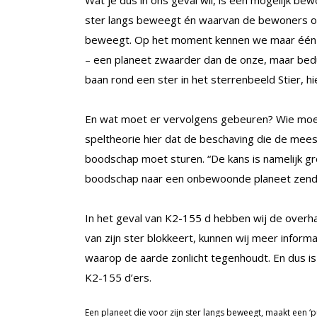
ster langs beweegt én waarvan de bewoners on
beweegt. Op het moment kennen we maar één z
– een planeet zwaarder dan de onze, maar bedu
baan rond een ster in het sterrenbeeld Stier, hi
En wat moet er vervolgens gebeuren? Wie moet
speltheorie hier dat de beschaving die de mee
boodschap moet sturen. “De kans is namelijk gr
boodschap naar een onbewoonde planeet zendt”, 
In het geval van K2-155 d hebben wij de overhan
van zijn ster blokkeert, kunnen wij meer infor
waarop de aarde zonlicht tegenhoudt. En dus 
K2-155 d’ers.
Een planeet die voor zijn ster langs beweegt, maakt een ‘pu