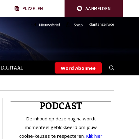
PUZZELEN
AANMELDEN
Klantenservice
Nieuwsbrief
Shop
 DIGITAAL
Word Abonnee
PODCAST
De inhoud op deze pagina wordt
momenteel geblokkeerd om jouw
cookie-keuzes te respecteren.
Klik hier