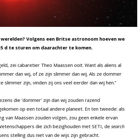
re werelden? Volgens een Britse astronoom hoeven we
5 d te sturen om daarachter te komen.
ld, zei cabaretier Theo Maassen ooit. Want als aliens al
dommer dan wij, of ze zijn slimmer dan wij. Als ze dommer
ze slimmer zijn, vinden zij ons veel eerder dan wij hen.”
wezens die ‘dommer’ zijn dan wij zouden razend
is gekomen op een totaal andere planeet. En ten tweede: als
ing van Maassen zouden volgen, zou geen enkele ervan
. Wetenschappers die zich bezighouden met SETI, de
search
ens stelling dus niet van de wijs zijn gebracht.