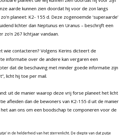
ze aarde kunnen zien doordat hij voor de zon langs
o’n planeet: K2- 155 d. Deze zogenoemde ‘superaarde’
idend lichter dan Neptunus en Uranus – beschrijft een
er zo’n 267 lichtjaar vandaan.
 wie contacteren? Volgens Kerins dicteert de
ste informatie over de andere kan vergaren een
oter dat de beschaving met minder goede informatie zijn
licht hij toe per mail.
d: uit de manier waarop deze vrij forse planeet het licht
matie afleiden dan de bewoners van K2-155 d uit de manier
is het aan ons om een boodschap te componeren voor de
tje’ in de helderheid van het sterrenlicht. De diepte van dat putje