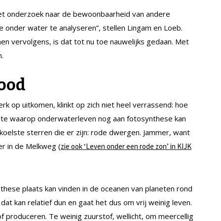
het onderzoek naar de bewoonbaarheid van andere
 onder water te analyseren”, stellen Lingam en Loeb.
 vervolgens, is dat tot nu toe nauwelijks gedaan. Met
n.
rood
k op uitkomen, klinkt op zich niet heel verrassend: hoe
iepte waarop onderwaterleven nog aan fotosynthese kan
 koelste sterren die er zijn: rode dwergen. Jammer, want
r in de Melkweg (
zie ook ‘Leven onder een rode zon’ in KIJK
these plaats kan vinden in de oceanen van planeten rond
at kan relatief dun en gaat het dus om vrij weinig leven.
f produceren. Te weinig zuurstof, wellicht, om meercellig