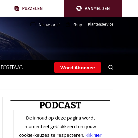
PUZZELEN
AANMELDEN
Klantenservice
Nieuwsbrief
Shop
 DIGITAAL
Word Abonnee
PODCAST
De inhoud op deze pagina wordt
momenteel geblokkeerd om jouw
cookie-keuzes te respecteren.
Klik hier