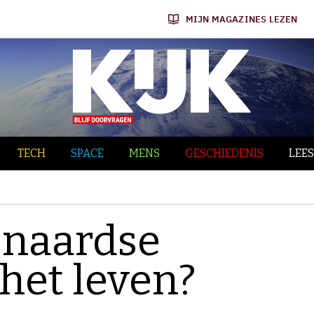
MIJN MAGAZINES LEZEN
TECH
SPACE
MENS
GESCHIEDENIS
LEES
enaardse
het leven?