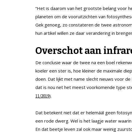
“Het is daarom van het grootste belang voor 
planeten om de vooruitzichten van fotosynthese
Gek genoeg, zo constateren de twee astronomen
hun artikel willen ze daar verandering in brenge
Overschot aan infra
De conclusie waar de twee na een boel rekenwer
koeler een ster is, hoe kleiner de maximale d
doen. Dat lijkt met name slecht nieuws voor de
dat is nou net het meest voorkomende type ste
).
11/2019
Dat betekent niet dat er helemáál geen fotosyn
een rode dwerg. Wel is het laagje water waarin d
En dat beetje leven zal ook maar weinig zuursto