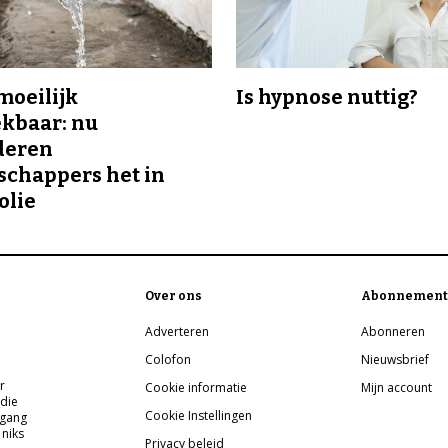
 moeilijk
Is hypnose nuttig?
kbaar: nu
deren
chappers het in
olie
Over ons
Abonnement
Adverteren
Abonneren
Colofon
Nieuwsbrief
r
Cookie informatie
Mijn account
 die
Cookie Instellingen
pgang
 niks
Privacy beleid