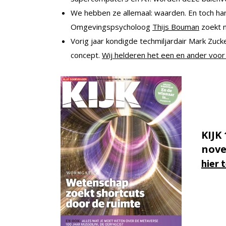
We hebben ze allemaal: waarden. En toch han
Omgevingspsycholoog
Thijs Bouman
zoekt n
Vorig jaar kondigde techmiljardair Mark Zuc
concept.
Wij helderen het een en ander voor 
KIJK 
nove
hier 