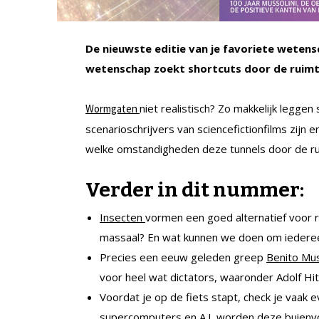
De nieuwste editie van je favoriete wetens
wetenschap zoekt shortcuts door de ruimt
niet realistisch? Zo makkelijk leggen
Wormgaten
scenarioschrijvers van sciencefictionfilms zijn
welke omstandigheden deze tunnels door de ruim
Verder in dit nummer:
Insecten
vormen een goed alternatief voor 
massaal? En wat kunnen we doen om iedereen
Precies een eeuw geleden greep
Benito Mus
voor heel wat dictators, waaronder Adolf Hit
Voordat je op de fiets stapt, check je vaak 
supercomputers en A.I. worden deze buienv