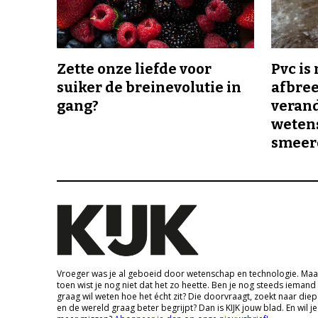
Zette onze liefde voor
Pvc is
suiker de breinevolutie in
afbree
gang?
veran
wetens
smeer
Vroeger was je al geboeid door wetenschap en technologie. Maa
toen wist je nog niet dat het zo heette. Ben je nog steeds iemand
graag wil weten hoe het écht zit? Die doorvraagt, zoekt naar die
en de wereld graag beter begrijpt? Dan is KIJK jouw blad. En wil je