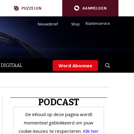
PUZZELEN
AANMELDEN
Klantenservice
Nieuwsbrief
Shop
 DIGITAAL
Word Abonnee
PODCAST
De inhoud op deze pagina wordt
momenteel geblokkeerd om jouw
cookie-keuzes te respecteren.
Klik hier