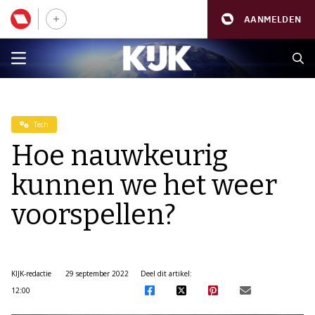
AANMELDEN
Tech
Hoe nauwkeurig
kunnen we het weer
voorspellen?
KIJK-redactie
29 september 2022
Deel dit artikel:
12:00