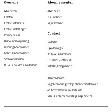
Over ons
Abonnementen
Adverteren
Abonneren
Colofon
Nieuwsbrief
Cookie informatie
Mijn account
Cookie Instellingen
Contact
Privacy beleid
Disclaimer/vrijwaring
Redactie
Leveringsvoorwaarden
Spaklerweg 53
Gebruiksvoorwaarden
1114 AE Amsterdam
Spelvoorwaarden
+31 (0)20 – 210 5300
© Roularta Media Nederland
info@kijkmagazine.nl
Klantenservice
Regel eenvoudig zelf je abonnementszaken
op https://service.roularta.nl/
Mail: klantenservice@kijkmagazine.nl