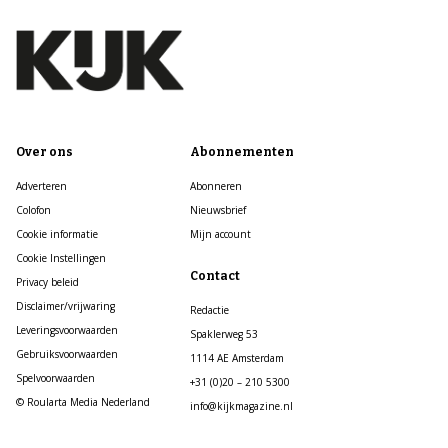
Over ons
Abonnementen
Adverteren
Abonneren
Colofon
Nieuwsbrief
Cookie informatie
Mijn account
Cookie Instellingen
Contact
Privacy beleid
Disclaimer/vrijwaring
Redactie
Leveringsvoorwaarden
Spaklerweg 53
Gebruiksvoorwaarden
1114 AE Amsterdam
Spelvoorwaarden
+31 (0)20 – 210 5300
© Roularta Media Nederland
info@kijkmagazine.nl