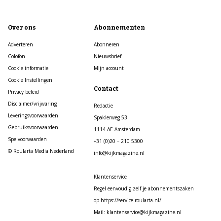
Over ons
Abonnementen
Adverteren
Abonneren
Colofon
Nieuwsbrief
Cookie informatie
Mijn account
Cookie Instellingen
Contact
Privacy beleid
Disclaimer/vrijwaring
Redactie
Leveringsvoorwaarden
Spaklerweg 53
Gebruiksvoorwaarden
1114 AE Amsterdam
Spelvoorwaarden
+31 (0)20 – 210 5300
© Roularta Media Nederland
info@kijkmagazine.nl
Klantenservice
Regel eenvoudig zelf je abonnementszaken
op https://service.roularta.nl/
Mail: klantenservice@kijkmagazine.nl