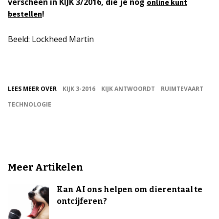
verscheen in KIJK 3/2016, die je nog
online kunt
!
bestellen
Beeld: Lockheed Martin
LEES MEER OVER
KIJK 3-2016
KIJK ANTWOORDT
RUIMTEVAART
TECHNOLOGIE
Meer Artikelen
Kan AI ons helpen om dierentaal te
ontcijferen?