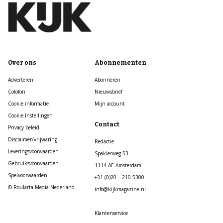
Over ons
Abonnementen
Adverteren
Abonneren
Colofon
Nieuwsbrief
Cookie informatie
Mijn account
Cookie Instellingen
Contact
Privacy beleid
Disclaimer/vrijwaring
Redactie
Leveringsvoorwaarden
Spaklerweg 53
Gebruiksvoorwaarden
1114 AE Amsterdam
Spelvoorwaarden
+31 (0)20 – 210 5300
© Roularta Media Nederland
info@kijkmagazine.nl
Klantenservice