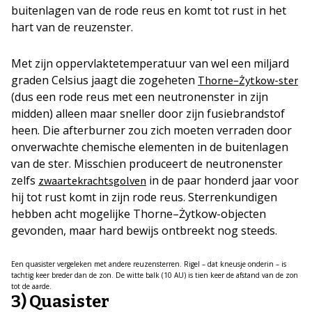
buitenlagen van de rode reus en komt tot rust in het
hart van de reuzenster.
Met zijn oppervlaktetemperatuur van wel een miljard
graden Celsius jaagt die zogeheten
Thorne–Żytkow-ster
(dus een rode reus met een neutronenster in zijn
midden) alleen maar sneller door zijn fusiebrandstof
heen. Die afterburner zou zich moeten verraden door
onverwachte chemische elementen in de buitenlagen
van de ster. Misschien produceert de neutronenster
zelfs
in de paar honderd jaar voor
zwaartekrachtsgolven
hij tot rust komt in zijn rode reus. Sterrenkundigen
hebben acht mogelijke Thorne–Żytkow-objecten
gevonden, maar hard bewijs ontbreekt nog steeds.
Een quasister vergeleken met andere reuzensterren. Rigel – dat kneusje onderin – is
tachtig keer breder dan de zon. De witte balk (10 AU) is tien keer de afstand van de zon
tot de aarde.
3) Quasister