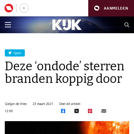
AANMELDEN
Space
Deze ‘ondode’ sterren
branden koppig door
Gieljan de Vries
23 maart 2021
Deel dit artikel:
12:00