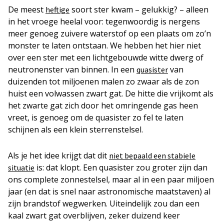
De meest
soort ster kwam – gelukkig? – alleen
heftige
in het vroege heelal voor: tegenwoordig is nergens
meer genoeg zuivere waterstof op een plaats om zo’n
monster te laten ontstaan. We hebben het hier niet
over een ster met een lichtgebouwde witte dwerg of
neutronenster van binnen. In een
van
quasister
duizenden tot miljoenen malen zo zwaar als de zon
huist een volwassen zwart gat. De hitte die vrijkomt als
het zwarte gat zich door het omringende gas heen
vreet, is genoeg om de quasister zo fel te laten
schijnen als een klein sterrenstelsel.
Als je het idee krijgt dat dit
niet bepaa
l
d een stabiele
is: dat klopt. Een quasister zou groter zijn dan
situatie
ons complete zonnestelsel, maar al in een paar miljoen
jaar (en dat is snel naar astronomische maatstaven) al
zijn brandstof wegwerken. Uiteindelijk zou dan een
kaal zwart gat overblijven, zeker duizend keer