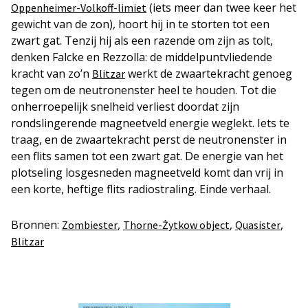
(iets meer dan twee keer het
Oppenheimer-Volkoff-limiet
gewicht van de zon), hoort hij in te storten tot een
zwart gat. Tenzij hij als een razende om zijn as tolt,
denken Falcke en Rezzolla: de middelpuntvliedende
kracht van zo’n
werkt de zwaartekracht genoeg
Blitzar
tegen om de neutronenster heel te houden. Tot die
onherroepelijk snelheid verliest doordat zijn
rondslingerende magneetveld energie weglekt. Iets te
traag, en de zwaartekracht perst de neutronenster in
een flits samen tot een zwart gat. De energie van het
plotseling losgesneden magneetveld komt dan vrij in
een korte, heftige flits radiostraling. Einde verhaal.
Bronnen:
,
,
,
Zombiester
Thorne-Żytko
w
object
Quasister
Blitzar