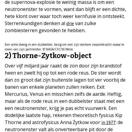
de supernova-explosie te weinig massa is om een
neutronenster te vormen, want dan blijft er een dichte,
hete klont over waar toch weer kernfusie in ontsteekt.
Sterrenkundigen denken al
van zulke
drie
zombiesterren gevonden te hebben.
Een witte dwerg in een dubbelster, bezig om met zijn sterkere zwaartekracht massa te
roven van zijn partnerster. © NASA/CXC/M.Weiss
2) Thorne-Zytkow-object
Over vijf miljard jaar raakt de zon door zijn brandstof
heen en zwelt hij op tot een rode reus. De ster wordt
dan zo groot dat zijn buitenste lagen tot ver voorbij de
banen van enkele planeten zullen reiken. Exit
Mercurius, Venus en misschien zelfs de aarde. Heftig,
maar als de rode reus in een dubbelster staat met een
een neutronenster, krijg je pas echt vuurwerk. Een
dodelijke laatste hap, rekenen theoretisch fysicus Kip
Thorne and astrofysicus Anna Żytkow voor
: de
in 1977
neutronenster valt als onverteerbare pit door de