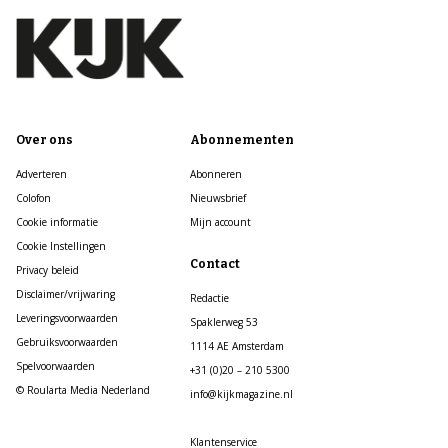
Over ons
Abonnementen
Adverteren
Abonneren
Colofon
Nieuwsbrief
Cookie informatie
Mijn account
Cookie Instellingen
Contact
Privacy beleid
Disclaimer/vrijwaring
Redactie
Leveringsvoorwaarden
Spaklerweg 53
Gebruiksvoorwaarden
1114 AE Amsterdam
Spelvoorwaarden
+31 (0)20 – 210 5300
© Roularta Media Nederland
info@kijkmagazine.nl
Klantenservice