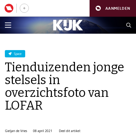
AANMELDEN
Space
Tienduizenden jonge
stelsels in
overzichtsfoto van
LOFAR
Gieljan de Vries
08 april 2021
Deel dit artikel: