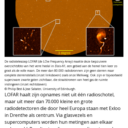
De radiotelescoop LOFAR (de LOw Frequency Array) maakte deze loepzuivere
overzichtsfoto van het verre heelal in
Elais-N1
, een gebied aan de hemel tien keer zo
groot als de volle maan. De meer dan 80.000 radiobronnen zijn geen sterren maar
complete sterrenstelsels (inzet linksboven) zoals onze Melkweg. Ook zijn er bijvoorbeeld
superzware zwarte gaten zichtbaar, die straalstromen van heet gas de ruimte
inslingeren (inzet rechtsboven).
© Philip Best & Jose Sabater, University of Edinburgh.
LOFAR haalt zijn opnames niet uit één radioschotel,
maar uit meer dan 70.000 kleine en grote
radiodetectoren die door heel Europa staan met Exloo
in Drenthe als centrum. Via glasvezels en
supercomputers worden hun metingen aan elkaar