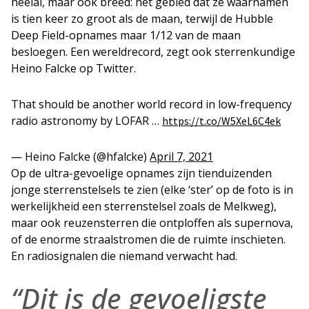
heelal, maar ook breed: het gebied dat ze waarnamen
is tien keer zo groot als de maan, terwijl de Hubble
Deep Field-opnames maar 1/12 van de maan
besloegen. Een wereldrecord, zegt ook sterrenkundige
Heino Falcke op Twitter.
That should be another world record in low-frequency
radio astronomy by LOFAR …
https://t.co/W5XeL6C4ek
— Heino Falcke (@hfalcke)
April 7, 2021
Op de ultra-gevoelige opnames zijn tienduizenden
jonge sterrenstelsels te zien (elke ‘ster’ op de foto is in
werkelijkheid een sterrenstelsel zoals de Melkweg),
maar ook reuzensterren die ontploffen als supernova,
of de enorme straalstromen die de ruimte inschieten.
En radiosignalen die niemand verwacht had.
“Dit is de gevoeligste