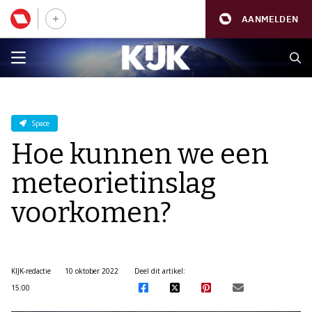
AANMELDEN
Space
Hoe kunnen we een
meteorietinslag
voorkomen?
KIJK-redactie
10 oktober 2022
Deel dit artikel:
15:00