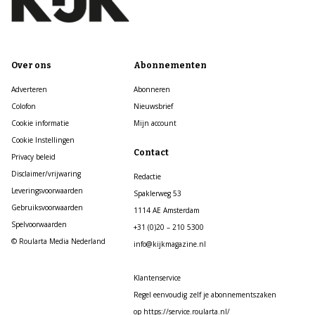
Over ons
Abonnementen
Adverteren
Abonneren
Colofon
Nieuwsbrief
Cookie informatie
Mijn account
Cookie Instellingen
Contact
Privacy beleid
Disclaimer/vrijwaring
Redactie
Leveringsvoorwaarden
Spaklerweg 53
Gebruiksvoorwaarden
1114 AE Amsterdam
Spelvoorwaarden
+31 (0)20 – 210 5300
© Roularta Media Nederland
info@kijkmagazine.nl
Klantenservice
Regel eenvoudig zelf je abonnementszaken
op https://service.roularta.nl/