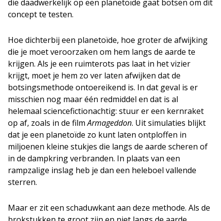
die daadwerkelijk op een planetoïde gaat botsen om dit
concept te testen.
Hoe dichterbij een planetoïde, hoe groter de afwijking
die je moet veroorzaken om hem langs de aarde te
krijgen. Als je een ruimterots pas laat in het vizier
krijgt, moet je hem zo ver laten afwijken dat de
botsingsmethode ontoereikend is. In dat geval is er
misschien nog maar één redmiddel en dat is al
helemaal sciencefictionachtig: stuur er een kernraket
op af, zoals in de film
Armageddon
. Uit simulaties blijkt
dat je een planetoïde zo kunt laten ontploffen in
miljoenen kleine stukjes die langs de aarde scheren of
in de dampkring verbranden. In plaats van een
rampzalige inslag heb je dan een heleboel vallende
sterren.
Maar er zit een schaduwkant aan deze methode. Als de
brokstukken te groot zijn en niet langs de aarde