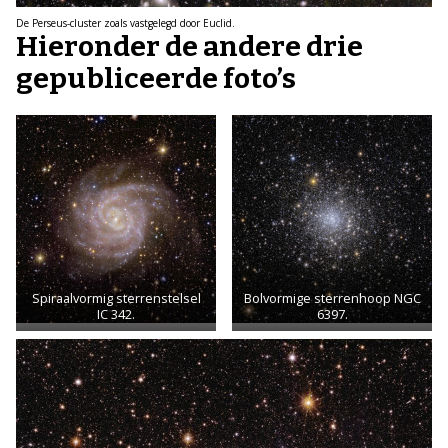
De Perseus-cluster zoals vastgelegd door Euclid.
Hieronder de andere drie
gepubliceerde foto’s
Spiraalvormig sterrenstelsel
Bolvormige sterrenhoop NGC
IC 342.
6397.