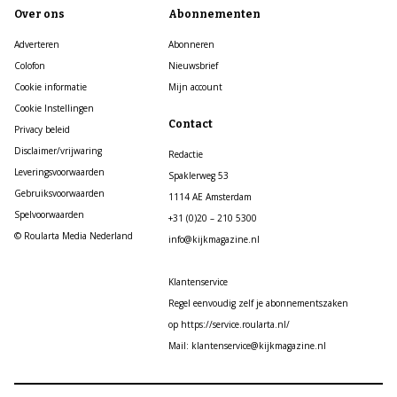
Over ons
Abonnementen
Adverteren
Abonneren
Colofon
Nieuwsbrief
Cookie informatie
Mijn account
Cookie Instellingen
Contact
Privacy beleid
Disclaimer/vrijwaring
Redactie
Leveringsvoorwaarden
Spaklerweg 53
Gebruiksvoorwaarden
1114 AE Amsterdam
Spelvoorwaarden
+31 (0)20 – 210 5300
© Roularta Media Nederland
info@kijkmagazine.nl
Klantenservice
Regel eenvoudig zelf je abonnementszaken
op https://service.roularta.nl/
Mail: klantenservice@kijkmagazine.nl