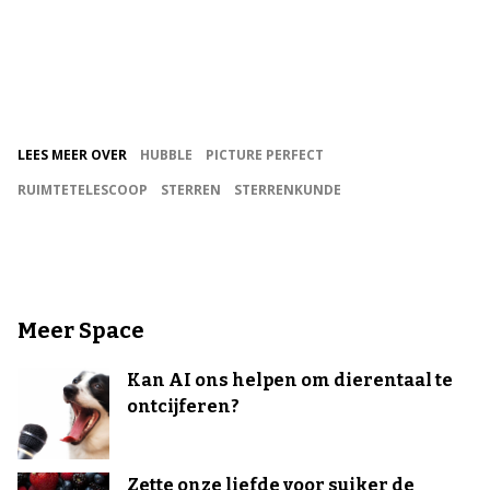
LEES MEER OVER
HUBBLE
PICTURE PERFECT
RUIMTETELESCOOP
STERREN
STERRENKUNDE
Meer Space
Kan AI ons helpen om dierentaal te
ontcijferen?
Zette onze liefde voor suiker de