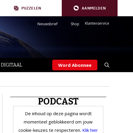
PUZZELEN
AANMELDEN
Klantenservice
Nieuwsbrief
Shop
 DIGITAAL
Word Abonnee
PODCAST
De inhoud op deze pagina wordt
momenteel geblokkeerd om jouw
cookie-keuzes te respecteren.
Klik hier