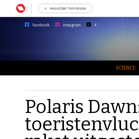
MAGAZINE TOEVOEGEN
facebook
instagram
X
SCIENCE
Polaris Dawn
toeristenvlu