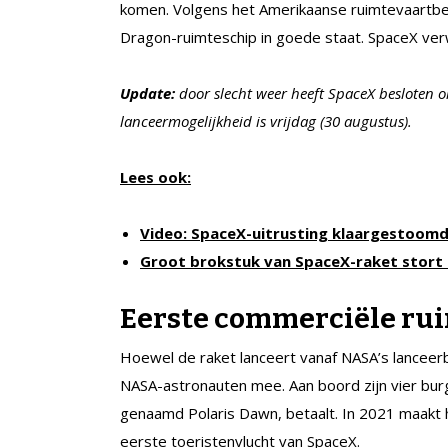
komen. Volgens het Amerikaanse ruimtevaartbed
Dragon-ruimteschip in goede staat. SpaceX ve
Update:
door slecht weer heeft SpaceX besloten o
lanceermogelijkheid is vrijdag (30 augustus).
Lees ook:
Video: SpaceX-uitrusting klaargestoom
Groot brokstuk van SpaceX-raket stort 
Eerste commerciële ru
Hoewel de raket lanceert vanaf NASA’s lanceerb
NASA-astronauten mee. Aan boord zijn vier bur
genaamd Polaris Dawn, betaalt. In 2021 maakt h
eerste toeristenvlucht van SpaceX.