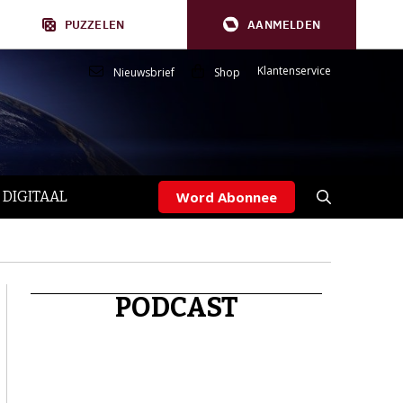
PUZZELEN
AANMELDEN
Klantenservice
Nieuwsbrief
Shop
 DIGITAAL
Word Abonnee
PODCAST