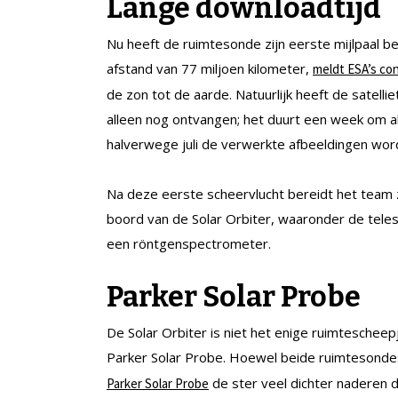
Lange downloadtijd
Nu heeft de ruimtesonde zijn eerste mijlpaal beh
afstand van 77 miljoen kilometer,
meldt
E
SA’s co
de zon tot de aarde. Natuurlijk heeft de satel
alleen nog ontvangen; het duurt een week om a
halverwege juli de verwerkte afbeeldingen wor
Na deze eerste scheervlucht bereidt het team z
boord van de Solar Orbiter, waaronder de tel
een röntgenspectrometer.
Parker Solar Probe
De Solar Orbiter is niet het enige ruimteschee
Parker Solar Probe. Hoewel beide ruimtesondes
de ster veel dichter naderen 
Parker Solar Probe