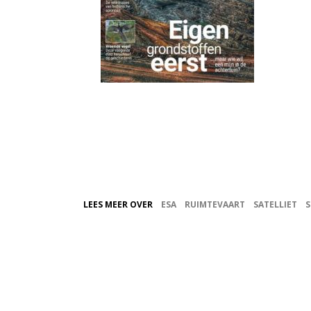
LEES MEER OVER
ESA
RUIMTEVAART
SATELLIET
S