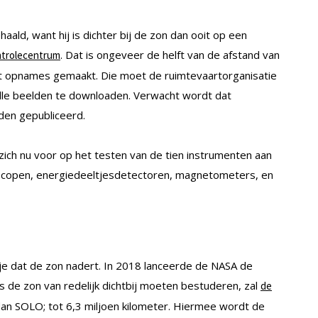
aald, want hij is dichter bij de zon dan ooit op een
. Dat is ongeveer de helft van de afstand van
ntrolecentrum
liet opnames gemaakt. Die moet de ruimtevaartorganisatie
lle beelden te downloaden. Verwacht wordt dat
den gepubliceerd.
ich nu voor op het testen van de tien instrumenten aan
escopen, energiedeeltjesdetectoren, magnetometers, en
pje dat de zon nadert. In 2018 lanceerde de NASA de
 de zon van redelijk dichtbij moeten bestuderen, zal
de
dan SOLO; tot 6,3 miljoen kilometer. Hiermee wordt de