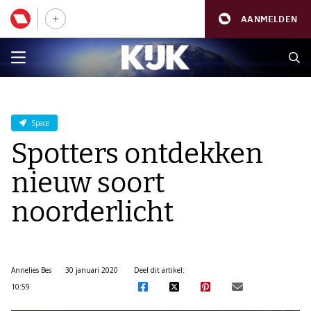
AANMELDEN
Space
Spotters ontdekken
nieuw soort
noorderlicht
Annelies Bes
30 januari 2020
Deel dit artikel:
10:59