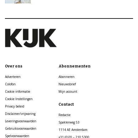
Over ons
Abonnementen
Adverteren
Abonneren
Colofon
Nieuwsbrief
Cookie informatie
Mijn account
Cookie Instellingen
Contact
Privacy beleid
Disclaimer/vrijwaring
Redactie
Leveringsvoorwaarden
Spaklerweg 53
Gebruiksvoorwaarden
1114 AE Amsterdam
Spelvoorwaarden
+31 (0)20 – 210 5300