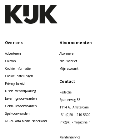
Over ons
Abonnementen
Adverteren
Abonneren
Colofon
Nieuwsbrief
Cookie informatie
Mijn account
Cookie Instellingen
Contact
Privacy beleid
Disclaimer/vrijwaring
Redactie
Leveringsvoorwaarden
Spaklerweg 53
Gebruiksvoorwaarden
1114 AE Amsterdam
Spelvoorwaarden
+31 (0)20 – 210 5300
© Roularta Media Nederland
info@kijkmagazine.nl
Klantenservice