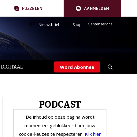
PUZZELEN
AANMELDEN
Klantenservice
Nieuwsbrief
Shop
 DIGITAAL
Word Abonnee
PODCAST
De inhoud op deze pagina wordt
momenteel geblokkeerd om jouw
cookie-keuzes te respecteren.
Klik hier