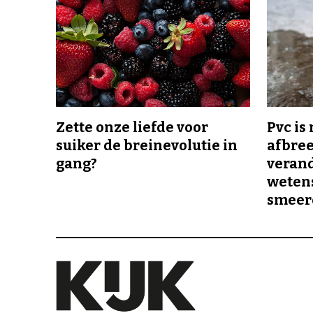
Zette onze liefde voor
Pvc is
suiker de breinevolutie in
afbree
gang?
veran
wetens
smeer