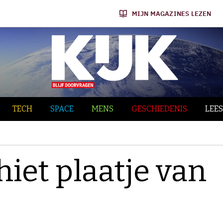
MIJN MAGAZINES LEZEN
TECH
SPACE
MENS
GESCHIEDENIS
LEES
iet plaatje van