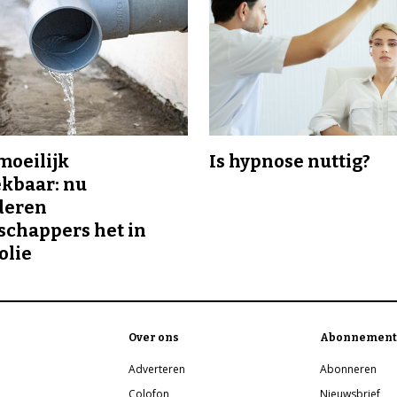
 moeilijk
Is hypnose nuttig?
kbaar: nu
deren
chappers het in
olie
Over ons
Abonnement
Adverteren
Abonneren
Colofon
Nieuwsbrief