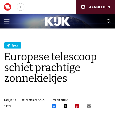
AANMELDEN
Space
Europese telescoop
schiet prachtige
zonnekiekjes
Karlijn Klei
06 september 2020
Deel dit artikel:
11:59