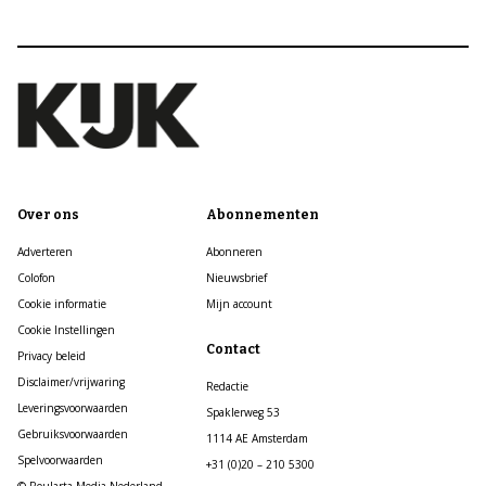
Over ons
Abonnementen
Adverteren
Abonneren
Colofon
Nieuwsbrief
Cookie informatie
Mijn account
Cookie Instellingen
Contact
Privacy beleid
Disclaimer/vrijwaring
Redactie
Leveringsvoorwaarden
Spaklerweg 53
Gebruiksvoorwaarden
1114 AE Amsterdam
Spelvoorwaarden
+31 (0)20 – 210 5300
© Roularta Media Nederland