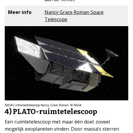
Meer info
Nancy Grace Roman Space
Telescope
NASA’s infraroodtelescoop Nancy Grace Roman. © NASA
4) PLATO-ruimtetelescoop
Een ruimtetelescoop met maar één doel: zoveel
mogelijk exoplaneten vinden. Door massa’s sterren