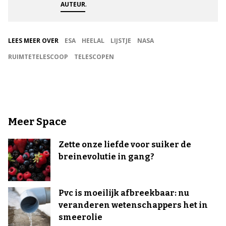
.
AUTEUR
LEES MEER OVER
ESA
HEELAL
LIJSTJE
NASA
RUIMTETELESCOOP
TELESCOPEN
Meer Space
Zette onze liefde voor suiker de
breinevolutie in gang?
Pvc is moeilijk afbreekbaar: nu
veranderen wetenschappers het in
smeerolie