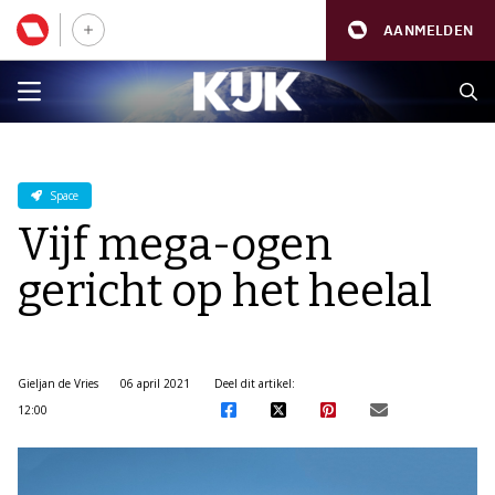
AANMELDEN
Space
Vijf mega-ogen
gericht op het heelal
Gieljan de Vries
06 april 2021
Deel dit artikel:
12:00