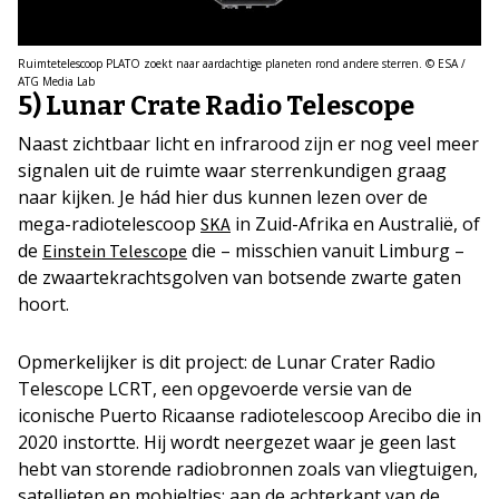
Ruimtetelescoop PLATO zoekt naar aardachtige planeten rond andere sterren. © ESA /
ATG Media Lab
5) Lunar Crate Radio Telescope
Naast zichtbaar licht en infrarood zijn er nog veel meer
signalen uit de ruimte waar sterrenkundigen graag
naar kijken. Je hád hier dus kunnen lezen over de
mega-radiotelescoop
in Zuid-Afrika en Australië, of
SKA
de
die – misschien vanuit Limburg –
Einstein Telescope
de zwaartekrachtsgolven van botsende zwarte gaten
hoort.
Opmerkelijker is dit project: de Lunar Crater Radio
Telescope LCRT, een opgevoerde versie van de
iconische Puerto Ricaanse radiotelescoop Arecibo die in
2020 instortte. Hij wordt neergezet waar je geen last
hebt van storende radiobronnen zoals van vliegtuigen,
satellieten en mobieltjes: aan de achterkant van de