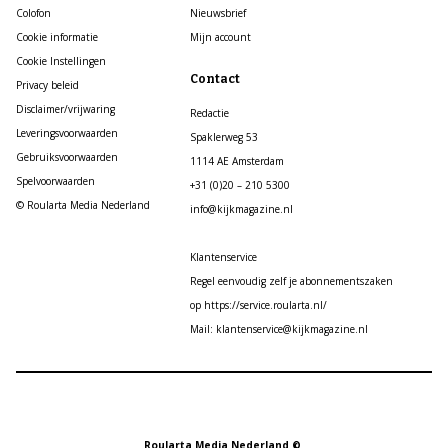
Colofon
Nieuwsbrief
Cookie informatie
Mijn account
Cookie Instellingen
Contact
Privacy beleid
Disclaimer/vrijwaring
Redactie
Leveringsvoorwaarden
Spaklerweg 53
Gebruiksvoorwaarden
1114 AE Amsterdam
Spelvoorwaarden
+31 (0)20 – 210 5300
© Roularta Media Nederland
info@kijkmagazine.nl
Klantenservice
Regel eenvoudig zelf je abonnementszaken
op https://service.roularta.nl/
Mail: klantenservice@kijkmagazine.nl
Roularta Media Nederland ©