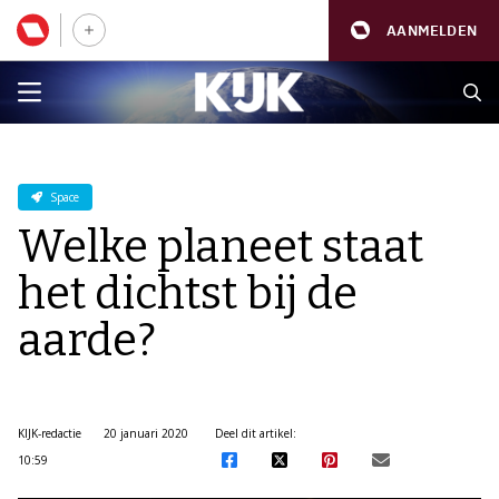
AANMELDEN
Space
Welke planeet staat
het dichtst bij de
aarde?
KIJK-redactie
20 januari 2020
Deel dit artikel:
10:59