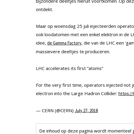
bijzondere deeltjes hieruit voortkomen. Op de
ontdekt.
Maar op woensdag 25 juli injecteerden operator
ook loodatomen met een enkel elektron in de L
idee,
, die van de LHC een ‘ga
de Gamma Factory
massievere deeltjes te produceren.
LHC accelerates its first “atoms”
For the very first time, operators injected not j
electron into the Large Hadron Collider:
https:/
— CERN (@CERN)
July 27, 2018
De inhoud op deze pagina wordt momenteel 