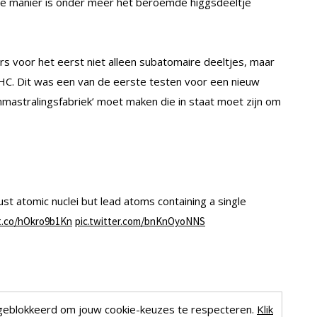
ze manier is onder meer het beroemde higgsdeeltje
s voor het eerst niet alleen subatomaire deeltjes, maar
HC. Dit was een van de eerste testen voor een nieuw
mmastralingsfabriek’ moet maken die in staat moet zijn om
ust atomic nuclei but lead atoms containing a single
/t.co/hOkro9b1Kn
pic.twitter.com/bnKnOyoNNS
geblokkeerd om jouw cookie-keuzes te respecteren.
Klik