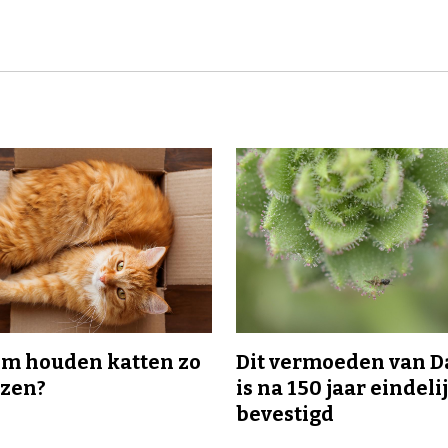
m houden katten zo
Dit vermoeden van 
ozen?
is na 150 jaar eindeli
bevestigd