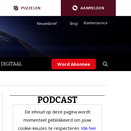
PUZZELEN
AANMELDEN
Klantenservice
Nieuwsbrief
Shop
 DIGITAAL
Word Abonnee
PODCAST
De inhoud op deze pagina wordt
momenteel geblokkeerd om jouw
cookie-keuzes te respecteren.
Klik hier