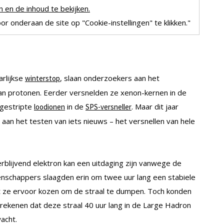
 en de inhoud te bekijken.
r onderaan de site op "Cookie-instellingen" te klikken."
arlijkse
, slaan onderzoekers aan het
winterstop
an protonen. Eerder versnelden ze xenon-kernen in de
 gestripte
in de
. Maar dit jaar
loodionen
SPS-versneller
n het testen van iets nieuws – het versnellen van hele
blijvend elektron kan een uitdaging zijn vanwege de
schappers slaagden erin om twee uur lang een stabiele
t ze ervoor kozen om de straal te dumpen. Toch konden
ekenen dat deze straal 40 uur lang in de Large Hadron
acht.