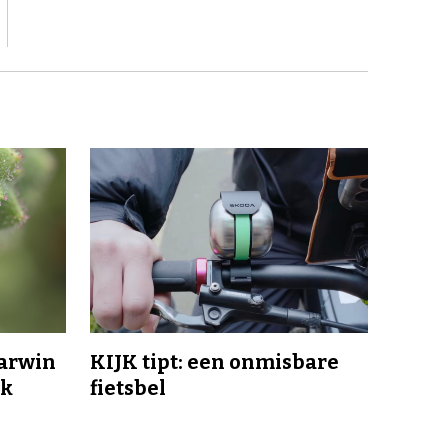
Darwin
KIJK tipt: een onmisbare
jk
fietsbel