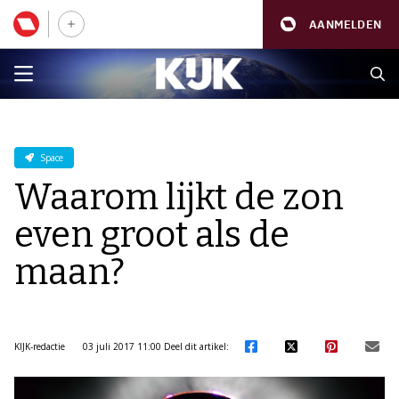
AANMELDEN
Space
Waarom lijkt de zon
even groot als de
maan?
KIJK-redactie
03 juli 2017 11:00
Deel dit artikel: